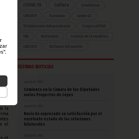
COVID-19
Cultura
Estadísticas
CAN 2015
Economía
Gente GE
50 Aniversario Independencia
CongresoPDGE
r el
FIJA
Bielorrusia
Consejo de la república
mera
r
azar
CAN 2025
Defensor del pueblo
s".
lica
ás de
ÚLTIMAS NOTICIAS
iones
ados
agosto 07, 2026
erial
Comienza en la Cámara de los Diputados
e en
varios Proyectos de Leyes
ador
n ha
agosto 07, 2026
de la
Rusia ha expresado su satisfacción por el
forma
excelente estado de las relaciones
ntes
bilaterales
n el
agosto 07, 2026
en el