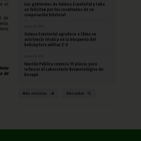
Los gobiernos de Guinea Ecuatorial y Cuba
n el
se felicitan por los resultados de su
cooperación bilateral
l de
nía,
agosto 07, 2026
tura,
Guinea Ecuatorial agradece a China su
asistencia técnica en la búsqueda del
helicóptero militar Z-9
agosto 06, 2026
Función Pública convoca 15 plazas para
 debe
reforzar el Laboratorio Bromatológico de
na de
Basupú
Más noticias
Búscador