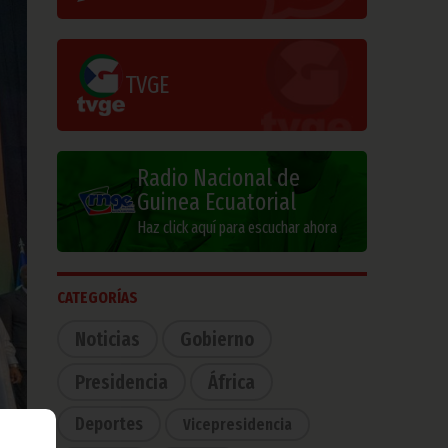
TVGE
Radio Nacional de
Guinea Ecuatorial
Haz click aquí para escuchar ahora
CATEGORÍAS
Noticias
Gobierno
Presidencia
África
Deportes
Vicepresidencia