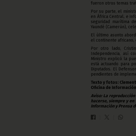
fueron otros temas tra
Por su parte, el minis
en África Central, e i
seguridad marítima 
Yaundé (Camerún), cele
El último asunto abord
el continente africano,
Por otro lado, Cristi
Independencia, así c
Ministro explicó la pu
está actuando para p
Diputados. El Defenso
pendientes de impleme
Texto y fotos: Clement
Oficina de Información
Aviso: La reproducción
hacerse, siempre y en 
Información y Prensa d