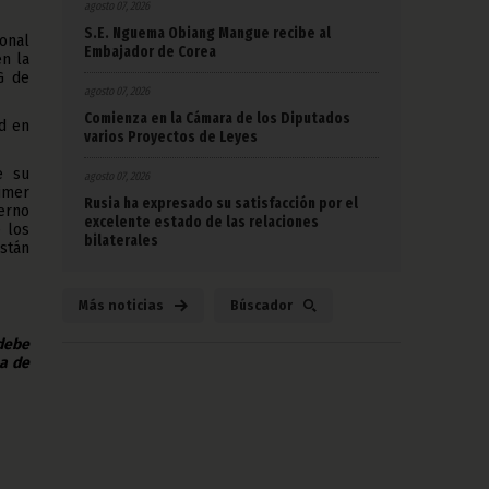
agosto 07, 2026
S.E. Nguema Obiang Mangue recibe al
ional
Embajador de Corea
en la
G de
agosto 07, 2026
Comienza en la Cámara de los Diputados
ad en
varios Proyectos de Leyes
e su
agosto 07, 2026
imer
Rusia ha expresado su satisfacción por el
ierno
excelente estado de las relaciones
 los
bilaterales
stán
Más noticias
Búscador
 debe
na de