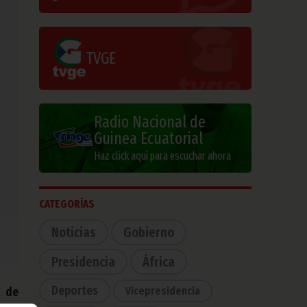
TVGE
Radio Nacional de
Guinea Ecuatorial
Haz click aquí para escuchar ahora
CATEGORÍAS
Noticias
Gobierno
Presidencia
África
Deportes
Vicepresidencia
ó de
 que