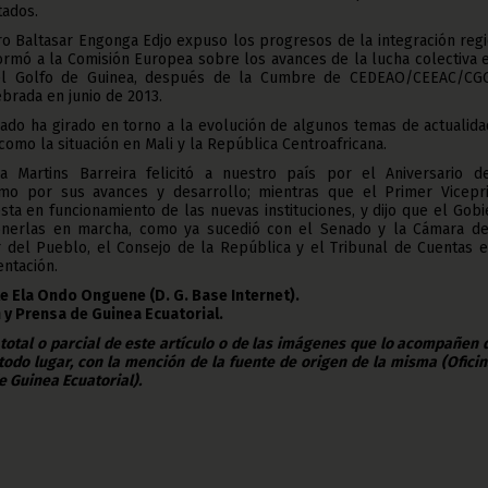
tados.
tro Baltasar Engonga Edjo expuso los progresos de la integración reg
nformó a la Comisión Europea sobre los avances de la lucha colectiva 
del Golfo de Guinea, después de la Cumbre de CEDEAO/CEEAC/CG
brada en junio de 2013.
ado ha girado en torno a la evolución de algunos temas de actualid
 como la situación en Mali y la República Centroafricana.
na Martins Barreira felicitó a nuestro país por el Aniversario d
omo por sus avances y desarrollo; mientras que el Primer Vicepr
esta en funcionamiento de las nuevas instituciones, y dijo que el Gob
onerlas en marcha, como ya sucedió con el Senado y la Cámara de
r del Pueblo, el Consejo de la República y el Tribunal de Cuentas e
ntación.
e Ela Ondo Onguene (D. G. Base Internet).
 y Prensa de Guinea Ecuatorial.
 total o parcial de este artículo o de las imágenes que lo acompañen
todo lugar, con la mención de la fuente de origen de la misma (Ofici
e Guinea Ecuatorial).