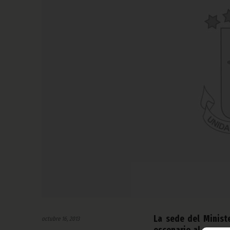
La sede del Minist
octubre 16, 2013
escenario al encuent