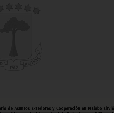
erio de Asuntos Exteriores y Cooperación en Malabo sirvi
ro político con la delegación de la Unión Europea (UE), en el