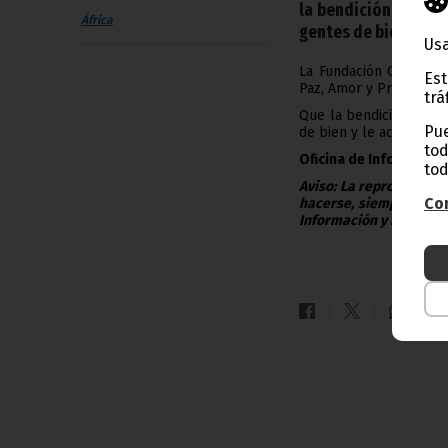
la bendición de Cri
África
gentes de bien y le
Usa
La Fundación Global Á
Est
Paz, Amor y Prosperida
trá
Que la bendición de Cr
Pue
de bien y le acompañe
tod
Oficina de Información
tod
Aviso: La reproducción
Con
hacerse, siempre y en 
Información y Prensa d