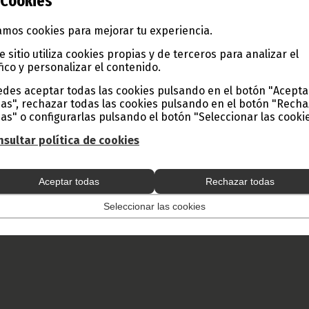
Cookies
sto y su nacimiento inunden armonía a un país lleno de color
 acompañen con un próspero año nuevo.
mos cookies para mejorar tu experiencia.
frica Latina y sus capítulos Marruecos y México expresan sus deseo
e sitio utiliza cookies propias y de terceros para analizar el
d al pueblo y autoridades de Guinea Ecuatorial.
fico y personalizar el contenido.
isto y su nacimiento inunden armonía a un país lleno de colores y g
des aceptar todas las cookies pulsando en el botón "Acepta
n con un próspero año nuevo.
as", rechazar todas las cookies pulsando en el botón "Rech
 y Prensa de Guinea Ecuatorial
as" o configurarlas pulsando el botón "Seleccionar las cookie
 total o parcial de este artículo o de las imágenes que lo acompañen 
sultar política de cookies
todo lugar, con la mención de la fuente de origen de la misma (Ofici
e Guinea Ecuatorial).
Aceptar todas
Rechazar todas
Seleccionar las cookies