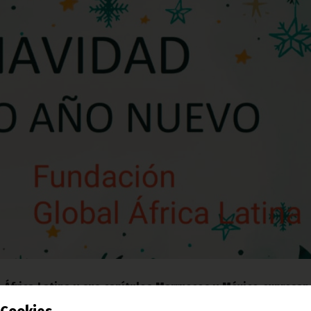
 África Latina y sus capítulos Marruecos y México expresan
 y Prosperidad al pueblo y autoridades de Guinea Ecuatorial.