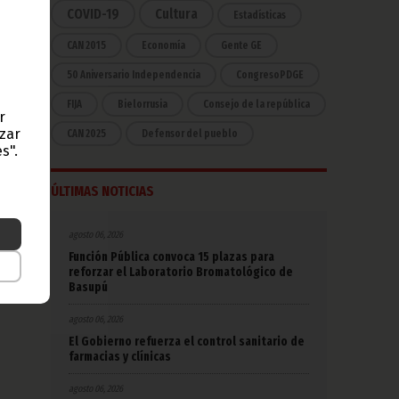
es y
COVID-19
Cultura
Estadísticas
CAN 2015
Economía
Gente GE
s de
50 Aniversario Independencia
CongresoPDGE
entes
FIJA
Bielorrusia
Consejo de la república
r
azar
CAN 2025
Defensor del pueblo
s".
de be
na de
ÚLTIMAS NOTICIAS
agosto 06, 2026
Función Pública convoca 15 plazas para
reforzar el Laboratorio Bromatológico de
Basupú
agosto 06, 2026
El Gobierno refuerza el control sanitario de
farmacias y clínicas
agosto 06, 2026