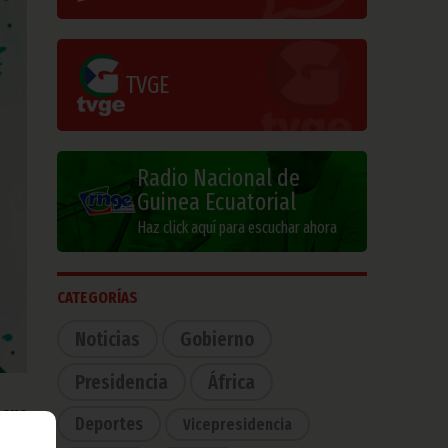
TVGE
Radio Nacional de
Guinea Ecuatorial
Haz click aquí para escuchar ahora
CATEGORÍAS
Noticias
Gobierno
Presidencia
África
 sus
Deportes
Vicepresidencia
 Que