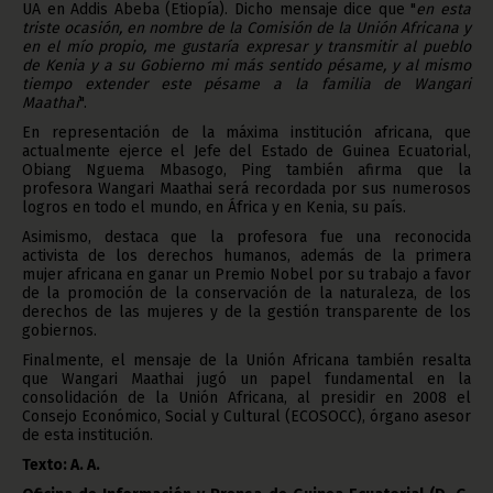
UA en Addis Abeba (Etiopía). Dicho mensaje dice que "
en esta
triste ocasión, en nombre de la Comisión de la Unión Africana y
en el mío propio, me gustaría expresar y transmitir al pueblo
de Kenia y a su Gobierno mi más sentido pésame, y al mismo
tiempo extender este pésame a la familia de Wangari
Maathai
".
En representación de la máxima institución africana, que
actualmente ejerce el Jefe del Estado de Guinea Ecuatorial,
Obiang Nguema Mbasogo, Ping también afirma que la
profesora Wangari Maathai será recordada por sus numerosos
logros en todo el mundo, en África y en Kenia, su país.
Asimismo, destaca que la profesora fue una reconocida
activista de los derechos humanos, además de la primera
mujer africana en ganar un Premio Nobel por su trabajo a favor
de la promoción de la conservación de la naturaleza, de los
derechos de las mujeres y de la gestión transparente de los
gobiernos.
Finalmente, el mensaje de la Unión Africana también resalta
que Wangari Maathai jugó un papel fundamental en la
consolidación de la Unión Africana, al presidir en 2008 el
Consejo Económico, Social y Cultural (ECOSOCC), órgano asesor
de esta institución.
Texto: A. A.