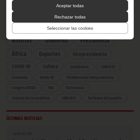
Haz click aquí para escuchar ahora
Aceptar todas
Rechazar todas
CATEGORÍAS
Seleccionar las cookies
Noticias
Gobierno
Presidencia
África
Deportes
Vicepresidencia
COVID-19
Cultura
Estadísticas
CAN 2015
Economía
Gente GE
50 Aniversario Independencia
CongresoPDGE
FIJA
Bielorrusia
Consejo de la república
CAN 2025
Defensor del pueblo
ÚLTIMAS NOTICIAS
agosto 09, 2026