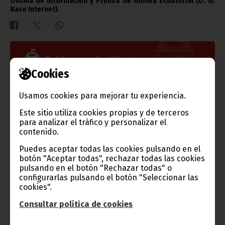
Oficina de Información y Prensa de Guinea Ecuatorial (D. G.
Base Internet).
Gobierno e Instituciones
Cookies
Usamos cookies para mejorar tu experiencia.
Información de Guinea Ecuatorial
Este sitio utiliza cookies propias y de terceros
para analizar el tráfico y personalizar el
contenido.
Puedes aceptar todas las cookies pulsando en el
botón "Aceptar todas", rechazar todas las cookies
TVGE
pulsando en el botón "Rechazar todas" o
configurarlas pulsando el botón "Seleccionar las
cookies".
Consultar política de cookies
Radio Nacional de Guinea
Ecuatorial