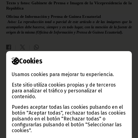
Texto y fotos: Gabinete de Prensa e Imagen de la Vicepresidencia de la
República
Oficina de Información y Prensa de Guinea Ecuatorial
Aviso: La reproducción total o parcial de este artículo o de las imágenes que lo
acompañen debe hacerse, siempre y en todo lugar, con la mención de la fuente de
origen de la misma (Oficina de Información y Prensa de Guinea Ecuatorial).
Cookies
Gobierno e Instituciones
Usamos cookies para mejorar tu experiencia.
Este sitio utiliza cookies propias y de terceros
para analizar el tráfico y personalizar el
contenido.
Información de Guinea Ecuatorial
Puedes aceptar todas las cookies pulsando en el
botón "Aceptar todas", rechazar todas las cookies
pulsando en el botón "Rechazar todas" o
configurarlas pulsando el botón "Seleccionar las
TVGE
cookies".