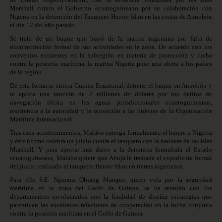
Marshall contra el Gobierno ecuatoguineano por su colaboración con
Nigeria en la detención del Tanquero Heroic-Idun en las costas de Annobón
el día 12 del año pasado.
Se trata de un buque que huyó de la marina nigeriana por falta de
documentación formal de sus actividades en la zona. De acuerdo con los
convenios existentes en la subregión en materia de protección y lucha
contra la piratería marítima, la marina Nigeria puso una alerta a los países
de la región.
De esta forma se entera Guinea Ecuatorial, detiene el buque en Annobón y
le aplica una sanción de 2 millones de dólares por los delitos de
navegación ilícita en las aguas jurisdiccionales ecuatoguineanas,
resistencia a la autoridad y la oposición a las órdenes de la Organización
Marítima Internacional.
Tras esos acontecimientos, Malabo entrega formalmente el buque a Nigeria
y éste último celebra un juicio contra el tanquero con la bandera de las Islas
Marshall. Y para aportar más datos a la denuncia formulada al Estado
ecuatoguineano, Malabo quiere que Abuja le traslade el expediente formal
del juicio realizado al tanquero Heroic-Idun en tierras nigerianas.
Para ello S.E. Nguema Obiang Mangue, quien vela por la seguridad
marítima en la zona del Golfo de Guinea, se ha reunido con los
departamentos involucrados con la finalidad de diseñar estrategias que
patenticen las excelentes relaciones de cooperación en la lucha conjunta
contra la piratería marítima en el Golfo de Guinea.