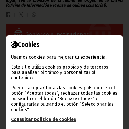
lugar, con la mención de la fuente de origen de la misma
(Oficina de Información y Prensa de Guinea Ecuatorial).
Gobierno e Instituciones
Cookies
Usamos cookies para mejorar tu experiencia.
Información de Guinea Ecuatorial
Este sitio utiliza cookies propias y de terceros
para analizar el tráfico y personalizar el
contenido.
Puedes aceptar todas las cookies pulsando en el
TVGE
botón "Aceptar todas", rechazar todas las cookies
pulsando en el botón "Rechazar todas" o
configurarlas pulsando el botón "Seleccionar las
cookies".
Radio Nacional de Guinea
Consultar política de cookies
Ecuatorial