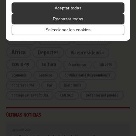
Haz click aquí para escuchar ahora
Aceptar todas
Rechazar todas
CATEGORÍAS
Seleccionar las cookies
Noticias
Gobierno
Presidencia
África
Deportes
Vicepresidencia
COVID-19
Cultura
Estadísticas
CAN 2015
Economía
Gente GE
50 Aniversario Independencia
CongresoPDGE
FIJA
Bielorrusia
Consejo de la república
CAN 2025
Defensor del pueblo
ÚLTIMAS NOTICIAS
agosto 07, 2026