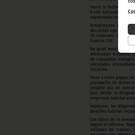
tod
Hasta la fecha, E.J.P.
Con
5.400 millones corres
mantenimiento de espac
Actualmente, Gepetrol 
dos están operativos y
16 camiones cisterna,
francos CFA.
De igual modo, las pe
mensuales mediante caj
de supuestos trabajos 
vinculados presuntame
Servicios.
Pese a estos pagos, la
prestación de dichos se
posible uso de estruct
que, desde la designa
empresas habrían perc
Asimismo, las diligenc
directiva habrían recib
Los datos de la invest
Según el informe, Gepe
millones de francos C
Azonoterapia Médica 