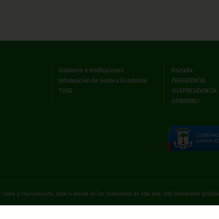
Gobierno e Instituciones
Portada
Información de Guinea Ecuatorial
PRESIDENCIA
TVGE
VICEPRESIDENCIA
GOBIERNO
 copia o reproducción, total o parcial de los contenidos de esta web, está totalmente prohi