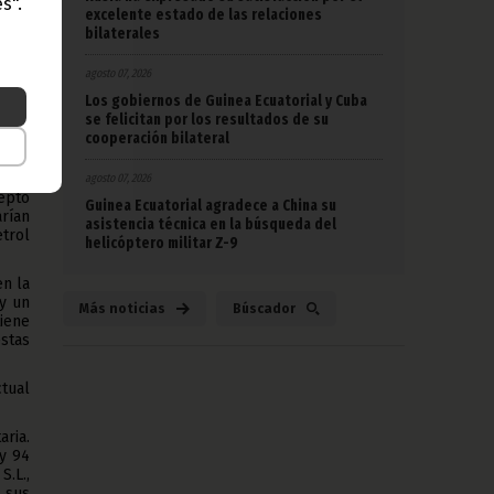
s".
excelente estado de las relaciones
ás de
bilaterales
s de
agosto 07, 2026
mente
Los gobiernos de Guinea Ecuatorial y Cuba
lando
se felicitan por los resultados de su
s de
cooperación bilateral
agos
agosto 07, 2026
cepto
Guinea Ecuatorial agradece a China su
arían
asistencia técnica en la búsqueda del
trol
helicóptero militar Z-9
en la
 y un
Más noticias
Búscador
tiene
stas
ctual
aria.
 y 94
.L.,
 sus