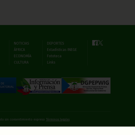
NOTICIAS
DEPORTES
ÁFRICA
Estadísticas INEGE
ECONOMÍA
Fototeca
CULTURA
Links
bido sin consentimiento expreso
Términos legales