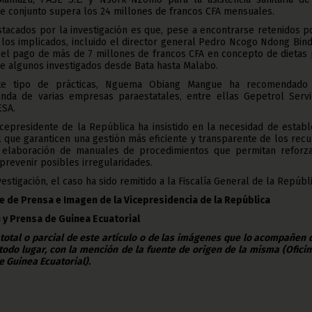
te conjunto supera los 24 millones de francos CFA mensuales.
tacados por la investigación es que, pese a encontrarse retenidos p
los implicados, incluido el director general Pedro Ncogo Ndong Bin
 el pago de más de 7 millones de francos CFA en concepto de dietas
e algunos investigados desde Bata hasta Malabo.
te tipo de prácticas, Nguema Obiang Mangue ha recomendado
unda de varias empresas paraestatales, entre ellas Gepetrol Servic
ESA.
icepresidente de la República ha insistido en la necesidad de estab
que garanticen una gestión más eficiente y transparente de los rec
 elaboración de manuales de procedimientos que permitan reforza
prevenir posibles irregularidades.
vestigación, el caso ha sido remitido a la Fiscalía General de la Repúbli
e de Prensa e Imagen de la Vicepresidencia de la República
 y Prensa de Guinea Ecuatorial
 total o parcial de este artículo o de las imágenes que lo acompañen
todo lugar, con la mención de la fuente de origen de la misma (Ofici
e Guinea Ecuatorial).