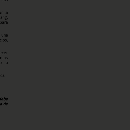
or la
dang,
 para
 una
ios,
lecer
ursos
r la
ca.
 debe
na de