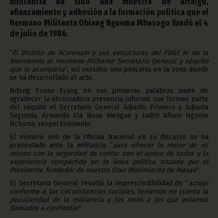
militancia ha sido una muestra de arraigo,
afianzamiento y adhesión a la formación política que el
Hermano Militante Obiang Nguema Mbasogo fundó el 4
de julio de 1986.
“
El Distrito de Acurenam y sus estructuras del PDGE le da la
bienvenida al Hermano Militante Secretario General y séquito
que le acompaña
“, así versaba una pancarta en la zona donde
se ha desarrollado el acto.
Ndong Esono Eyang en sus primeras palabras amén de
agradecer la abrumadora presencia, informó que forman parte
del séquito el Secretario General Adjunto Primero y Adjunta
Segunda, Armando Ela Nsue Mengue y Judith Nfono Ngomo
Nchama, respectivamente.
El número uno de la Oficina Nacional en su discurso se ha
presentado ante la militancia “
para ofrecer lo mejor de mí
mismo con la seguridad de contar con el apoyo de todos y la
experiencia compartida en la línea política trazada por el
Presidente Fundador de nuestro Gran Movimiento de Masas
“.
El Secretario General resaltó la imprescindibilidad de “
actuar
conforme a las circunstancias sociales, teniendo en cuenta la
peculiaridad de la militancia y los retos a los que estamos
llamados a confrontar
“.