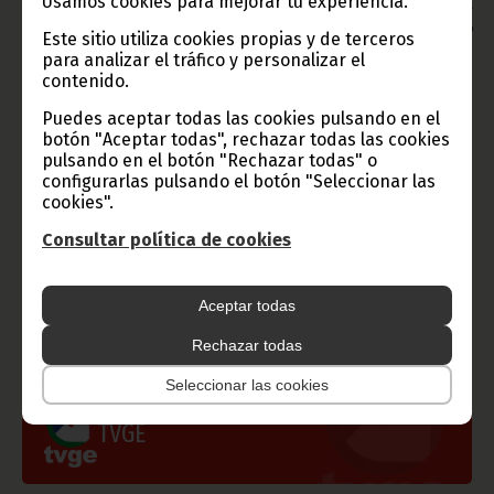
Usamos cookies para mejorar tu experiencia.
Aviso: La reproducción total o parcial de este artículo o de las
imágenes que lo acompañen debe hacerse, siempre y en todo
Este sitio utiliza cookies propias y de terceros
lugar, con la mención de la fuente de origen de la misma
para analizar el tráfico y personalizar el
(Oficina de Información y Prensa de Guinea Ecuatorial).
contenido.
Puedes aceptar todas las cookies pulsando en el
botón "Aceptar todas", rechazar todas las cookies
pulsando en el botón "Rechazar todas" o
configurarlas pulsando el botón "Seleccionar las
cookies".
Gobierno e Instituciones
Consultar política de cookies
Aceptar todas
Información de Guinea Ecuatorial
Rechazar todas
Seleccionar las cookies
TVGE