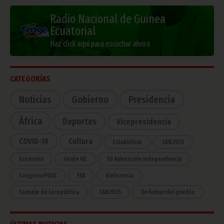
Radio Nacional de Guinea
Ecuatorial
Haz click aquí para escuchar ahora
CATEGORÍAS
Noticias
Gobierno
Presidencia
África
Deportes
Vicepresidencia
COVID-19
Cultura
Estadísticas
CAN 2015
Economía
Gente GE
50 Aniversario Independencia
CongresoPDGE
FIJA
Bielorrusia
Consejo de la república
CAN 2025
Defensor del pueblo