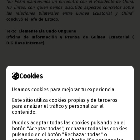
“En Pekín mantuvimos un encuentro con el Presidente de China,
Hu Jintao, con quien hemos discutido aspectos concretos sobre
las relaciones bilaterales entre Guinea Ecuatorial y China
”
concluyó el Jefe de Estado.
Texto:
Clemente Ela Ondo Onguene
Oficina de Información y Prensa de Guinea Ecuatorial (
D.G.Base Internet)
Cookies
Usamos cookies para mejorar tu experiencia.
Gobierno e Instituciones
Este sitio utiliza cookies propias y de terceros
para analizar el tráfico y personalizar el
contenido.
Información de Guinea Ecuatorial
Puedes aceptar todas las cookies pulsando en el
botón "Aceptar todas", rechazar todas las cookies
pulsando en el botón "Rechazar todas" o