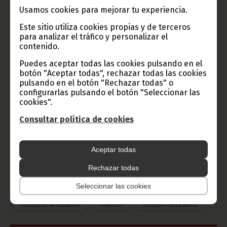
Usamos cookies para mejorar tu experiencia.
Este sitio utiliza cookies propias y de terceros
Radio Nacional de Guinea
para analizar el tráfico y personalizar el
Ecuatorial
contenido.
Haz click aquí para escuchar ahora
Puedes aceptar todas las cookies pulsando en el
botón "Aceptar todas", rechazar todas las cookies
pulsando en el botón "Rechazar todas" o
CATEGORÍAS
configurarlas pulsando el botón "Seleccionar las
cookies".
Noticias
Gobierno
Presidencia
Consultar política de cookies
África
Deportes
Vicepresidencia
Aceptar todas
COVID-19
Cultura
Estadísticas
CAN 2015
Rechazar todas
Economía
Gente GE
50 Aniversario Independencia
Seleccionar las cookies
CongresoPDGE
FIJA
Bielorrusia
Consejo de la república
CAN 2025
Defensor del pueblo