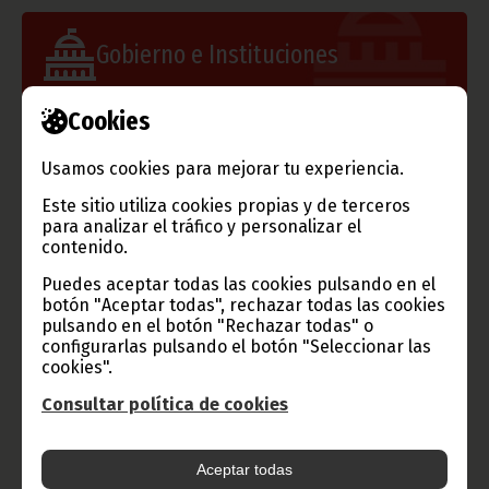
Gobierno e Instituciones
Cookies
Información de Guinea Ecuatorial
Usamos cookies para mejorar tu experiencia.
Este sitio utiliza cookies propias y de terceros
para analizar el tráfico y personalizar el
contenido.
TVGE
Puedes aceptar todas las cookies pulsando en el
botón "Aceptar todas", rechazar todas las cookies
pulsando en el botón "Rechazar todas" o
configurarlas pulsando el botón "Seleccionar las
cookies".
Radio Nacional de Guinea
Ecuatorial
Consultar política de cookies
Haz click aquí para escuchar ahora
Aceptar todas