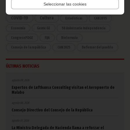
Seleccionar las cookies
África
Deportes
Vicepresidencia
COVID-19
Cultura
Estadísticas
CAN 2015
Economía
Gente GE
50 Aniversario Independencia
CongresoPDGE
FIJA
Bielorrusia
Consejo de la república
CAN 2025
Defensor del pueblo
ÚLTIMAS NOTICIAS
agosto 09, 2026
Expertos de Lufthansa Consulting visitan el Aeropuerto de
Malabo
agosto 08, 2026
Consejo Directivo del Consejo de la República
agosto 07, 2026
La Ministra Delegada de Hacienda llama a reforzar el