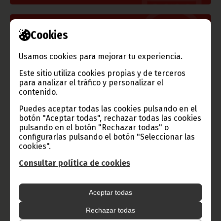
Información de Guinea Ecuatorial
Cookies
Usamos cookies para mejorar tu experiencia.
Este sitio utiliza cookies propias y de terceros
para analizar el tráfico y personalizar el
TVGE
contenido.
Puedes aceptar todas las cookies pulsando en el
botón "Aceptar todas", rechazar todas las cookies
pulsando en el botón "Rechazar todas" o
Radio Nacional de Guinea
configurarlas pulsando el botón "Seleccionar las
Ecuatorial
cookies".
Haz click aquí para escuchar ahora
Consultar política de cookies
CATEGORÍAS
Aceptar todas
Noticias
Gobierno
Presidencia
Rechazar todas