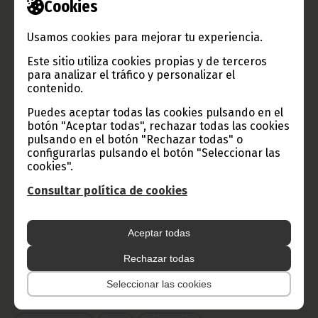
Cookies
TVGE
Usamos cookies para mejorar tu experiencia.
Este sitio utiliza cookies propias y de terceros
para analizar el tráfico y personalizar el
contenido.
Radio Nacional de Guinea
Puedes aceptar todas las cookies pulsando en el
Ecuatorial
botón "Aceptar todas", rechazar todas las cookies
Haz click aquí para escuchar ahora
pulsando en el botón "Rechazar todas" o
configurarlas pulsando el botón "Seleccionar las
cookies".
CATEGORÍAS
Consultar política de cookies
Noticias
Gobierno
Presidencia
Aceptar todas
África
Deportes
Vicepresidencia
Rechazar todas
COVID-19
Cultura
Estadísticas
CAN 2015
Seleccionar las cookies
Economía
Gente GE
50 Aniversario Independencia