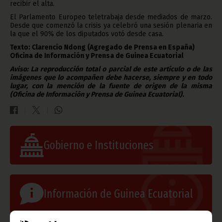
recibir el alta.
El Parlamento Europeo teletrabaja desde mediados de marzo.
Desde que comenzó la crisis ya celebró una sesión plenaria en
la que el 90% de los diputados votó desde casa.
Texto: Clarencio Ndong (Agregado de Prensa en España)
Oficina de Información y Prensa de Guinea Ecuatorial
Aviso: La reproducción total o parcial de este artículo o de las
imágenes que lo acompañen debe hacerse, siempre y en todo
lugar, con la mención de la fuente de origen de la misma
(Oficina de Información y Prensa de Guinea Ecuatorial).
Gobierno e Instituciones
Información de Guinea Ecuatorial