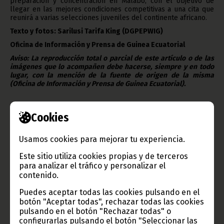
preparación y concentración en Malabo, con el objetivo de
llegar en las mejores condiciones competitivas a una cita que
reunirá a varias selecciones juveniles del continente africano.
Texto y fotos: Sarilusi Tarifa King
(DGPEPWIG)
Oficina de Información y Prensa de Guinea Ecuatorial
Aviso: La reproducción total o parcial de este artículo o de las
imágenes que lo acompañen debe hacerse, siempre y en todo
lugar, con la mención de la fuente de origen de la misma
(Oficina de Información y Prensa de Guinea Ecuatorial).
Cookies
Usamos cookies para mejorar tu experiencia.
Gobierno e Instituciones
Este sitio utiliza cookies propias y de terceros
para analizar el tráfico y personalizar el
contenido.
Puedes aceptar todas las cookies pulsando en el
Información de Guinea Ecuatorial
botón "Aceptar todas", rechazar todas las cookies
pulsando en el botón "Rechazar todas" o
configurarlas pulsando el botón "Seleccionar las