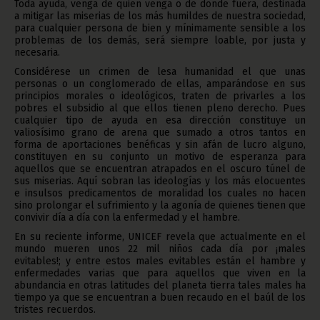
Toda ayuda, venga de quien venga o de donde fuera, destinada
a mitigar las miserias de los más humildes de nuestra sociedad,
para cualquier persona de bien y mínimamente sensible a los
problemas de los demás, será siempre loable, por justa y
necesaria.
Considérese un crimen de lesa humanidad el que unas
personas o un conglomerado de ellas, amparándose en sus
principios morales o ideológicos, traten de privarles a los
pobres el subsidio al que ellos tienen pleno derecho. Pues
cualquier tipo de ayuda en esa dirección constituye un
valiosísimo grano de arena que sumado a otros tantos en
forma de aportaciones benéficas y sin afán de lucro alguno,
constituyen en su conjunto un motivo de esperanza para
aquellos que se encuentran atrapados en el oscuro túnel de
sus miserias. Aquí sobran las ideologías y los más elocuentes
e insulsos predicamentos de moralidad los cuales no hacen
sino prolongar el sufrimiento y la agonía de quienes tienen que
convivir día a día con la enfermedad y el hambre.
En su reciente informe, UNICEF revela que actualmente en el
mundo mueren unos 22 mil niños cada día por ¡males
evitables!; y entre estos males evitables están el hambre y
enfermedades varias que para aquellos que viven en la
abundancia en otras latitudes del planeta tierra tales males ha
tiempo ya que se encuentran a buen recaudo en el baúl de los
tristes recuerdos.