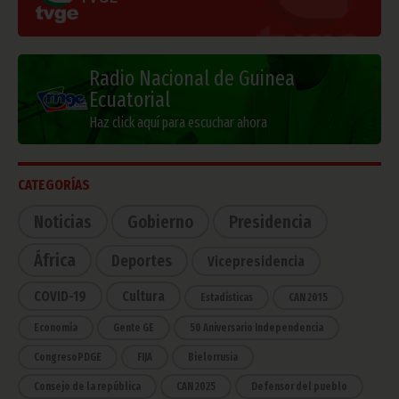
Radio Nacional de Guinea
Ecuatorial
Haz click aquí para escuchar ahora
CATEGORÍAS
Noticias
Gobierno
Presidencia
África
Deportes
Vicepresidencia
COVID-19
Cultura
Estadísticas
CAN 2015
Economía
Gente GE
50 Aniversario Independencia
CongresoPDGE
FIJA
Bielorrusia
Consejo de la república
CAN 2025
Defensor del pueblo