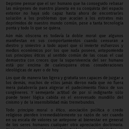
Deprime pensar que el ser humano que ha conseguido rebasar
las márgenes de nuestro planeta en su conquista del espacio
exterior no haya sido capaz hasta ahora de encontrarles
solución a los problemas que acucian a los estratos más
deprimidos de nuestro mundo común, pese a tanta tecnología
punta y todo lo que se quiera.
Aún más obscena es todavía la doble moral que algunos
manifiestan en sus comportamientos cuando censuran a
diestro y siniestro a todo aquel que sí invierte esfuerzos y
medios económicos por los que nada poseen, anteponiendo
sus principios éticos al sentido común de las cosas el cual
demuestra con creces que la supervivencia del ser humano
está por encima de cualesquiera otras consideraciones
ideológicas de ayer o de hoy.
Los que de manera tan ligera y gratuita son capaces de juzgar a
los demás, muchos de ellos jamás dieron nada que no fuera
mera palabrería para aligerar el padecimiento físico de sus
congéneres. Y semejante actitud de por sí indignante sólo
puede tener lógica cabida en el enrevesado mundillo del
cinismo y de la insensibilidad más tremebundos.
Todo principio moral o ético, asociación política o credo
religioso pierden irremediablemente su razón de ser cuando
en su escala de valores se antepone al bienestar en general
de los seres humanos cualquier otra apreciación doctrinaria.