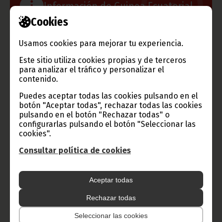
Información de Guinea Ecuatorial
Cookies
Usamos cookies para mejorar tu experiencia.
TVGE
Este sitio utiliza cookies propias y de terceros
para analizar el tráfico y personalizar el
contenido.
Puedes aceptar todas las cookies pulsando en el
Radio Nacional de Guinea
botón "Aceptar todas", rechazar todas las cookies
Ecuatorial
pulsando en el botón "Rechazar todas" o
configurarlas pulsando el botón "Seleccionar las
Haz click aquí para escuchar ahora
cookies".
Consultar política de cookies
CATEGORÍAS
Aceptar todas
Noticias
Gobierno
Presidencia
Rechazar todas
África
Deportes
Vicepresidencia
Seleccionar las cookies