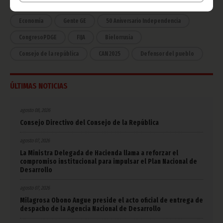
COVID-19
Cultura
Estadísticas
CAN 2015
Economía
Gente GE
50 Aniversario Independencia
CongresoPDGE
FIJA
Bielorrusia
Consejo de la república
CAN 2025
Defensor del pueblo
ÚLTIMAS NOTICIAS
agosto 08, 2026
Consejo Directivo del Consejo de la República
agosto 07, 2026
La Ministra Delegada de Hacienda llama a reforzar el
compromiso institucional para impulsar el Plan Nacional de
Desarrollo
agosto 07, 2026
Milagrosa Obono Angue preside el acto oficial de entrega de
despacho de la Agencia Nacional de Desarrollo