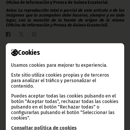
Oficina de Información y Prensa de Guinea Ecuatorial.
Aviso: La reproducción total o parcial de este artículo o de las
imágenes que lo acompañen debe hacerse, siempre y en todo
lugar, con la mención de la fuente de origen de la misma
(Oficina de Información y Prensa de Guinea Ecuatorial).
Cookies
Gobierno e Instituciones
Usamos cookies para mejorar tu experiencia.
Este sitio utiliza cookies propias y de terceros
para analizar el tráfico y personalizar el
Información de Guinea Ecuatorial
contenido.
Puedes aceptar todas las cookies pulsando en el
botón "Aceptar todas", rechazar todas las cookies
pulsando en el botón "Rechazar todas" o
TVGE
configurarlas pulsando el botón "Seleccionar las
cookies".
Consultar política de cookies