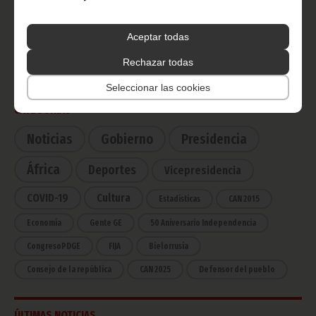
Radio Nacional de Guinea
Aceptar todas
Ecuatorial
Haz click aquí para escuchar ahora
Rechazar todas
Seleccionar las cookies
CATEGORÍAS
Noticias
Gobierno
Presidencia
África
Deportes
Vicepresidencia
COVID-19
Cultura
Estadísticas
CAN 2015
Economía
Gente GE
50 Aniversario Independencia
CongresoPDGE
FIJA
Bielorrusia
Consejo de la república
CAN 2025
Defensor del pueblo
ÚLTIMAS NOTICIAS