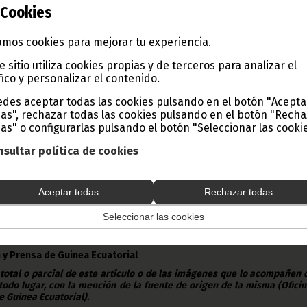
Cookies
mos cookies para mejorar tu experiencia.
e sitio utiliza cookies propias y de terceros para analizar el
fico y personalizar el contenido.
des aceptar todas las cookies pulsando en el botón "Acepta
as", rechazar todas las cookies pulsando en el botón "Rech
 este 19 de junio, cuatro atletas de la Federación Ecuatoguin
as" o configurarlas pulsando el botón "Seleccionar las cookie
a participar al Campeonato Africano de Atletismo qu
la (Camerún), del 21 al 26 del presente mes.
sultar política de cookies
a Santander, Gregorio Ndon, Alba Rosana y Sefora Ada, dos entrenador
a de la Medicina Deportiva Antidopaje.
Aceptar todas
Rechazar todas
no de Atletismo es una competición a nivel continental, un ev
Seleccionar las cookies
ederación Africana de Atletismo, que se desarrolla cada dos años.
 Tarifa King
(DGPEPWIG)
 y Prensa de Guinea Ecuatorial
 total o parcial de este artículo o de las imágenes que lo acompañen
todo lugar, con la mención de la fuente de origen de la misma (Ofici
e Guinea Ecuatorial).