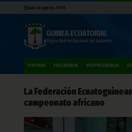
sáb. 08 agosto, 09:39
GUINEA ECUATORIAL
Página Web Institucional del Gobierno
PORTADA
PRESIDENCIA
VICEPRESIDENCIA
GO
La Federación Ecuatoguinean
campeonato africano