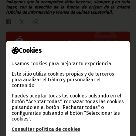
imágenes que lo acompañen debe hacerse, siempre y en todo
lugar, con la mención de la fuente de origen de la misma
(Oficina de Información y Prensa de Guinea Ecuatorial).
Gobierno e Instituciones
Cookies
Usamos cookies para mejorar tu experiencia.
Información de Guinea Ecuatorial
Este sitio utiliza cookies propias y de terceros
para analizar el tráfico y personalizar el
contenido.
Puedes aceptar todas las cookies pulsando en el
botón "Aceptar todas", rechazar todas las cookies
TVGE
pulsando en el botón "Rechazar todas" o
configurarlas pulsando el botón "Seleccionar las
cookies".
Consultar política de cookies
Radio Nacional de Guinea