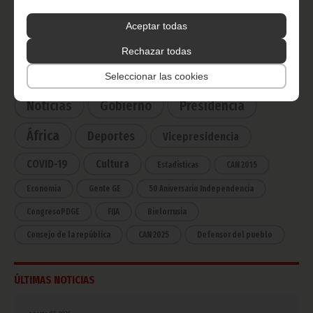
Ecuatorial
Aceptar todas
Haz click aquí para escuchar ahora
Rechazar todas
CATEGORÍAS
Seleccionar las cookies
Noticias
Gobierno
Presidencia
África
Deportes
Vicepresidencia
COVID-19
Cultura
Estadísticas
CAN 2015
Economía
Gente GE
50 Aniversario Independencia
CongresoPDGE
FIJA
Bielorrusia
Consejo de la república
CAN 2025
Defensor del pueblo
ÚLTIMAS NOTICIAS