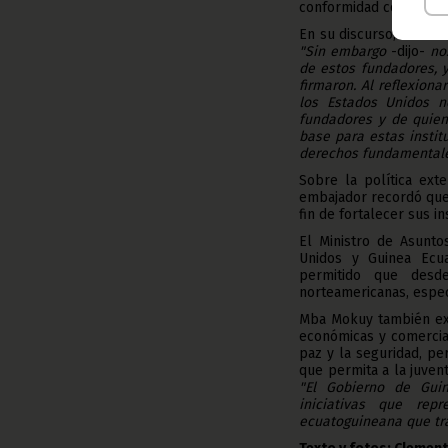
conformidad con las li
En su discurso, Mark A
"Sin embargo
-dijo-
nos
de estos fundadores, 
firmaron. Al reflexion
los Estados Unidos n
fundadores y de quien
base para estas instit
derechos fundamental
Sobre la política ext
embajador recordó que 
fin de fortalecer sus i
El Ministro de Asunto
Unidos y Guinea Ecua
permitido que des
norteamericanas, espec
Mba Mokuy también exp
económicas y comercia
paz y la seguridad, pe
que permita a la juve
"El Gobierno de Guin
iniciativas que rep
ecuatoguineana que tr