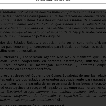
bertades universales.
squino manifestó que, desde entonces el camino del país no ha sido f
 sentimos orgullosos de nuestro firme compromiso con las aspiraci
y de las libertades consagradas en la Declaración de Independencia
ar sobre nuestra historia, los estadounidenses estamos de acuerdo e
o podrían haber logrado todo lo que tienen sin la voluntad de
es continuaron apoyando a unas instituciones democráticas fuertes
uciones incluye el respeto por el imperio de la Ley y la protección d
es de los ciudadanos"
dijo Mark Asquino
erior del Estados Unidos, y especialmente en el continente africano
su país tiene un gran compromiso para trabajar con todas las nacion
nstituciones democráticas.
s Exteriores y Cooperación, Agapito Mba Mokuy manifestó que Est
torial están cooperando en sectores estratégicos, situación qu
de hace décadas se mantengan numerosas y potentes empr
ialmente en el sector energético.
reso el deseo del Gobierno de Guinea Ecuatorial de que las relaci
les entre los dos estados se orienten adecuadamente para garantiza
ro también, con la garantía de un programa de transferencia tecnoló
ntud ecuatoguineana recoger el legado de las empresas norteamerica
ea Ecuatorial acoge, siempre, con espíritu positivo, todas aque
resenten programas de formación y capacitación de la juve
abajan en las empresas americanas”
, dijo.