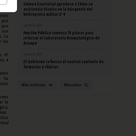
Guinea Ecuatorial agradece a China su
asistencia técnica en la búsqueda del
ácil:
helicóptero militar Z-9
ones
 que
agosto 06, 2026
n que
 sus
Función Pública convoca 15 plazas para
. La
reforzar el Laboratorio Bromatológico de
e los
Basupú
agosto 06, 2026
, el
es, a
El Gobierno refuerza el control sanitario de
farmacias y clínicas
ados
e ha
esas
Más noticias
Búscador
ones
r la
gica,
nas:
llas
ntud