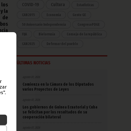
 los
COVID-19
Cultura
Estadísticas
y la
CAN 2015
Economía
Gente GE
o de
mbos
50 Aniversario Independencia
CongresoPDGE
ncia
FIJA
Bielorrusia
Consejo de la república
n en
CAN 2025
Defensor del pueblo
3 de
ÚLTIMAS NOTICIAS
nses
ores
agosto 07, 2026
Ley y
r
Comienza en la Cámara de los Diputados
azar
varios Proyectos de Leyes
ntes
s".
tores
agosto 07, 2026
pito
Los gobiernos de Guinea Ecuatorial y Cuba
se felicitan por los resultados de su
e la
cooperación bilateral
Mark
ados
agosto 07, 2026
, en