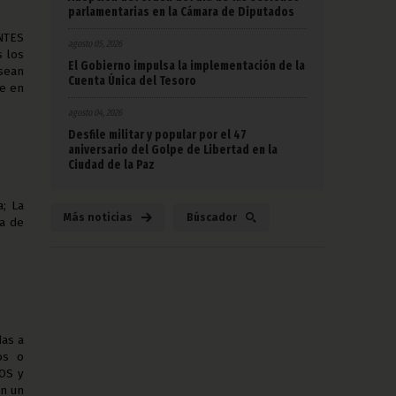
parlamentarias en la Cámara de Diputados
NTES
agosto 05, 2026
s los
El Gobierno impulsa la implementación de la
 sean
Cuenta Única del Tesoro
te en
agosto 04, 2026
Desfile militar y popular por el 47
aniversario del Golpe de Libertad en la
Ciudad de la Paz
a; La
Más noticias
Búscador
ha de
das a
os o
TOS y
en un