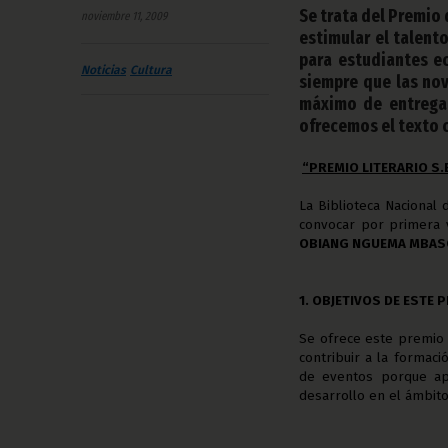
Se trata del Premio
noviembre 11, 2009
estimular el talent
para estudiantes e
Noticias
Cultura
siempre que las nove
máximo de entrega 
ofrecemos el texto 
“PREMIO LITERARIO 
La Biblioteca Nacional
d
convocar por primera 
OBIANG NGUEMA MBAS
1. OBJETIVOS DE ESTE 
Se ofrece este premio l
contribuir a la formac
de eventos porque apo
desarrollo en el ámbito 