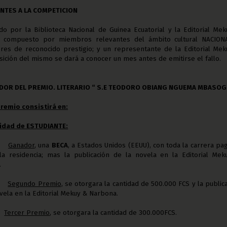
NTES A LA COMPETICION
do por la Biblioteca Nacional de Guinea Ecuatorial y la Editorial Me
rá compuesto por miembros relevantes del ámbito cultural NACION
ores de reconocido prestigio; y
un representante de la Editorial Mek
ición del mismo se dará a conocer un mes antes de emitirse el fallo
.
ADOR DEL PREMIO. LITERARIO “ S.E TEODORO OBIANG NGUEMA MBASO
premio consistirá en:
lidad de ESTUDIANTE:
Ganador
, una
BECA
, a Estados Unidos (EEUU), con toda la carrera pa
 la residencia; mas la publicación de la novela en la Editorial Me
.
Segundo Premio
, se otorgara la cantidad de 500.000 FCS y la public
vela en la Editorial Mekuy & Narbona.
Tercer Premio
, se otorgara la cantidad de 300.000FCS.