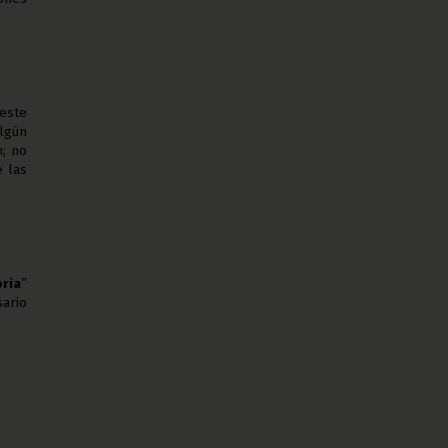
 este
lgún
n; no
e las
oria
”
ario