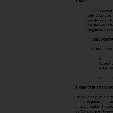
2. BASES
PARTICIPAN
·
solo escritores
escritores, cua
escritas en cas
ningún otro con
CONVOCATOR
·
TEMA:
En la 
·
§
Desestru
estar re
§
3. CARACTERISTICAS D
Las novelas y los ensa
doble espacio, por u
encuadernados. Su exte
de 120 pgs. para la mo