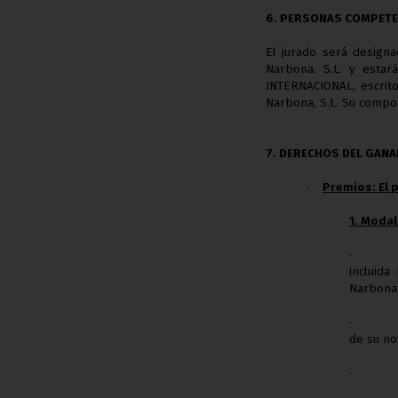
6. PERSONAS COMPETE
El jurado será designa
Narbona. S.L. y esta
INTERNACIONAL,
escrit
Narbona, S.L. Su compos
7. DERECHOS DEL GAN
Premios: El 
·
1. Moda
·
incluida
Narbona
·
de su no
·