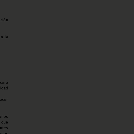
ación
on la
ncerá
ridad
nocer
.
iones
e que
entes
ones