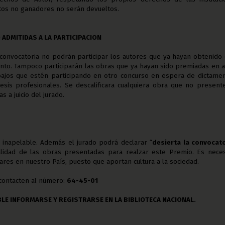
os no ganadores no serán devueltos.
 ADMITIDAS A LA PARTICIPACION
 convocatoria no podrán participar los autores que ya hayan obtenido
to. Tampoco participarán las obras que ya hayan sido premiadas en a
abajos que estén participando en otro concurso en espera de dictame
tesis profesionales. Se descalificara cualquiera obra que no present
s a juicio del jurado.
á inapelable. Además el jurado podrá declarar “
desierta la convocat
alidad de las obras presentadas para realzar este Premio. Es neces
ares en nuestro País, puesto que aportan cultura a la sociedad.
contacten al número:
64-45-01
BLE INFORMARSE Y REGISTRARSE EN LA BIBLIOTECA NACIONAL.