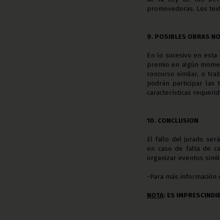
promovedoras. Los text
9. POSIBLES OBRAS NO
En lo sucesivo en esta
premio en algún momen
concurso similar, o tr
podrán participar las 
características requerida
10. CONCLUSION
El fallo del jurado ser
en caso de falta de c
organizar eventos simil
-Para más información 
NOTA
: ES IMPRESCINDI