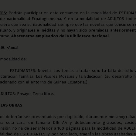
TES
:
Podrán participar en este certamen en la modalidad de ESTUDIA
 de nacionalidad Ecuatoguineana. Y, en la modalidad de ADULTOS todo
lquiera que sea su nacionalidad siempre que las novelas que concursen
tellano, y originales e inéditas y no hayan sido premiadas anteriormen
curso.
Abstenerse empleados de la Biblioteca Nacional.
IA.
-Anual.
modalidad de:
ESTUDIANTES: Novela. Los temas a tratar son: La falta de cultur
cturación familiar; Los Valores Morales y la Educación, (su desarrollo 
lacionado con el entorno de Guinea Ecuatorial).
ADULTOS: Ensayo. Tema libre.
E LAS OBRAS
yos deberán ser presentados por duplicado, claramente mecanografia
na sola cara, en tamaño DIN A4 y debidamente grapados, cosid
nsión no ha de ser inferior a 160 páginas para la modalidad de ADUL
dalidad de ESTUDIANTES, y por otro lado, traerán las obras grabadas 