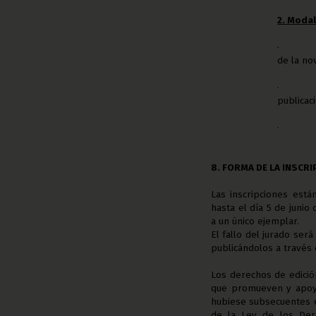
2. Moda
·
de la no
·
publicac
·
8. FORMA DE LA INSCR
Las inscripciones está
hasta el día 5 de junio
a un único ejemplar.
El fallo del jurado ser
publicándolos a través 
Los derechos de edición
que promueven y apoyan
hubiese subsecuentes e
de la Ley de los Dere