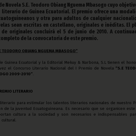
 de Novela S.E. Teodoro Obiang Nguema Mbasogo cuyo objetiv
o literario de Guinea Ecuatorial. El premio ofrece una modal
cuatoguineanos y otra para adultos de cualquier nacionali
las sean escritas en castellano, originales e inéditas. El p
de originales concluirá el 5 de junio de 2010. A continua
completo de la convocatoria de este premio.
S.E TEODORO OBIANG NGUEMA MBASOGO”
e Guinea Ecuatorial y la Editorial Mekuy & Narbona, S.L tienen el hon
vez el Concurso Literario Nacional del I Premio de Novela
“S.E TEO
OGO 2009-2010”
.
PREMIO LITERARIO
iterario para estimular los talentos literarios nacionales de nuestro P
ión de la juventud Ecuatoguineana. Es necesario que se organicen este
rtan cultura a la sociedad y son necesarios e indispensables par
cultural.