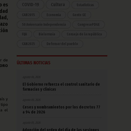
o es
COVID-19
Cultura
Estadísticas
idad
CAN 2015
Economía
Gente GE
dad,
lazo
50 Aniversario Independencia
CongresoPDGE
ción
FIJA
Bielorrusia
Consejo de la república
CAN 2025
Defensor del pueblo
or de
ÚLTIMAS NOTICIAS
DORO
agosto 06, 2026
El Gobierno refuerza el control sanitario de
farmacias y clínicas
aís y
agosto 06, 2026
 tipo
Ceses y nombramientos por los decretos 77
a el
a 94 de 2026
agosto 05, 2026
Adopción del orden del día de las sesiones