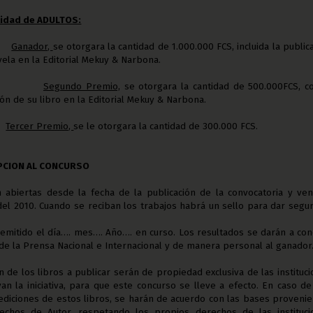
lidad de ADULTOS:
Ganador,
se otorgara la cantidad de 1.000.000 FCS, incluida la public
vela en la Editorial Mekuy & Narbona.
Segundo Premio,
se otorgara la cantidad de 500.000FCS, c
ión de su libro en la Editorial Mekuy & Narbona.
Tercer Premio,
se le otorgara la cantidad de 300.000 FCS.
IPCION AL CONCURSO
n abiertas desde la fecha de la publicación de la convocatoria y ve
 del 2010. Cuando se reciban los trabajos habrá un sello para dar segu
á emitido el día…. mes…. Año…. en curso. Los resultados se darán a co
de la Prensa Nacional e Internacional y de manera personal al ganador
 de los libros a publicar serán de propiedad exclusiva de las instituc
 la iniciativa, para que este concurso se lleve a efecto. En caso d
diciones de estos libros, se harán de acuerdo con las bases proveni
chos de Autor, respetando los propios derechos de las instituci