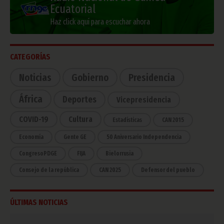
Ecuatorial
Haz click aquí para escuchar ahora
CATEGORÍAS
Noticias
Gobierno
Presidencia
África
Deportes
Vicepresidencia
COVID-19
Cultura
Estadísticas
CAN 2015
Economía
Gente GE
50 Aniversario Independencia
CongresoPDGE
FIJA
Bielorrusia
Consejo de la república
CAN 2025
Defensor del pueblo
ÚLTIMAS NOTICIAS