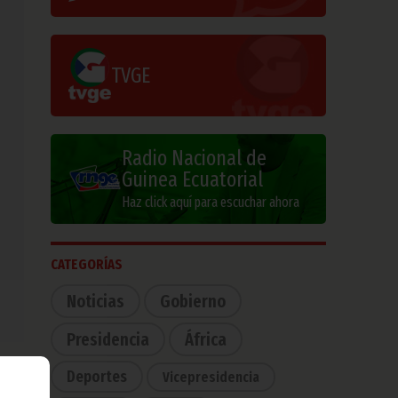
TVGE
Radio Nacional de
Guinea Ecuatorial
Haz click aquí para escuchar ahora
CATEGORÍAS
Noticias
Gobierno
Presidencia
África
Deportes
Vicepresidencia
a al
mov,