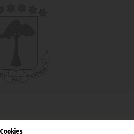
Información, Prensa y Radio, José Mba Obama Bendomo, recibí
Cookies
 Rusia en la República de Guinea Ecuatorial, Vladimir Evdoki