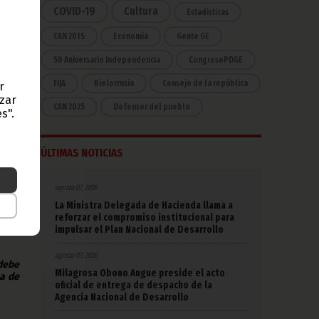
COVID-19
Cultura
Estadísticas
r la
CAN 2015
Economía
Gente GE
r el
50 Aniversario Independencia
CongresoPDGE
ión y
nsa y
FIJA
Bielorrusia
Consejo de la república
r
azar
CAN 2025
Defensor del pueblo
s".
as y
ensa:
ÚLTIMAS NOTICIAS
e los
ses,
agosto 07, 2026
 del
La Ministra Delegada de Hacienda llama a
reforzar el compromiso institucional para
impulsar el Plan Nacional de Desarrollo
agosto 07, 2026
 debe
Milagrosa Obono Angue preside el acto
na de
oficial de entrega de despacho de la
Agencia Nacional de Desarrollo