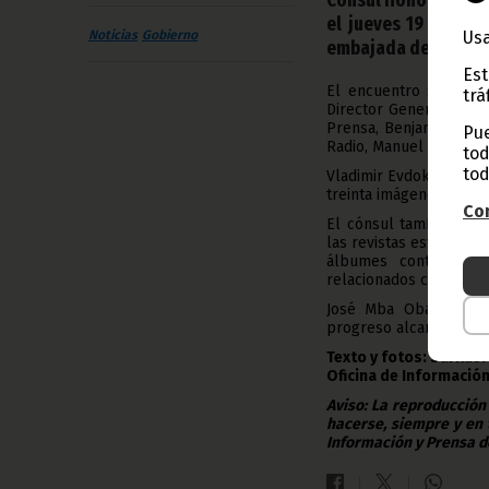
el jueves 19 de dic
Usa
Noticias
Gobierno
embajada de su país
Est
El encuentro se ha re
trá
Director General de Ba
Prensa, Benjamín Mangu
Pue
Radio, Manuel Ndong B
tod
tod
Vladimir Evdokimov ve
treinta imágenes que vi
Con
El cónsul también deta
las revistas están edit
álbumes contienen f
relacionados con el cr
José Mba Obama Bendom
progreso alcanzado por
Texto y fotos: Sarilusi
Oficina de Informació
Aviso: La reproducción
hacerse, siempre y en 
Información y Prensa d