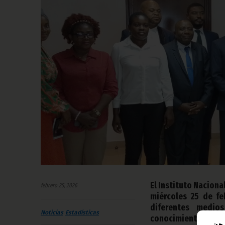
El Instituto Naciona
febrero 25, 2026
miércoles 25 de fe
diferentes medios
Noticias
Estadísticas
conocimientos sobre