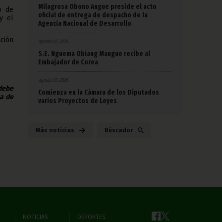
Milagrosa Obono Angue preside el acto
o de
oficial de entrega de despacho de la
y el
Agencia Nacional de Desarrollo
ación
agosto 07, 2026
S.E. Nguema Obiang Mangue recibe al
Embajador de Corea
agosto 07, 2026
 debe
Comienza en la Cámara de los Diputados
na de
varios Proyectos de Leyes
Más noticias
Búscador
NOTICIAS
DEPORTES