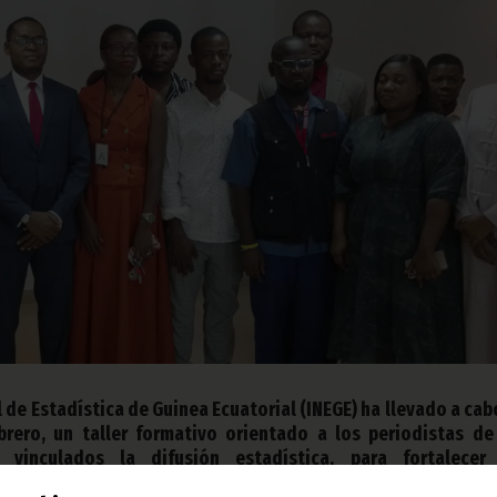
l de Estadística de Guinea Ecuatorial (INEGE) ha llevado a cabo
brero, un taller formativo orientado a los periodistas de
 vinculados la difusión estadística, para fortalecer
 estadística oficial, interpretación de datos y comunicación