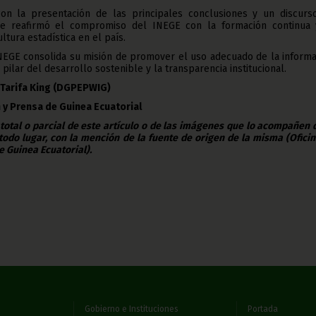
on la presentación de las principales conclusiones y un discurs
se reafirmó el compromiso del INEGE con la formación continua 
ltura estadística en el país.
l INEGE consolida su misión de promover el uso adecuado de la inform
 pilar del desarrollo sostenible y la transparencia institucional.
 Tarifa King
(DGPEPWIG)
 y Prensa de Guinea Ecuatorial
 total o parcial de este artículo o de las imágenes que lo acompañen
todo lugar, con la mención de la fuente de origen de la misma (Ofici
e Guinea Ecuatorial).
Gobierno e Instituciones
Portada