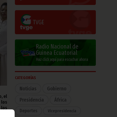
TVGE
Radio Nacional de
Guinea Ecuatorial
Haz click aquí para escuchar ahora
CATEGORÍAS
Noticias
Gobierno
, el
Presidencia
África
 los
 los
Deportes
Vicepresidencia
.