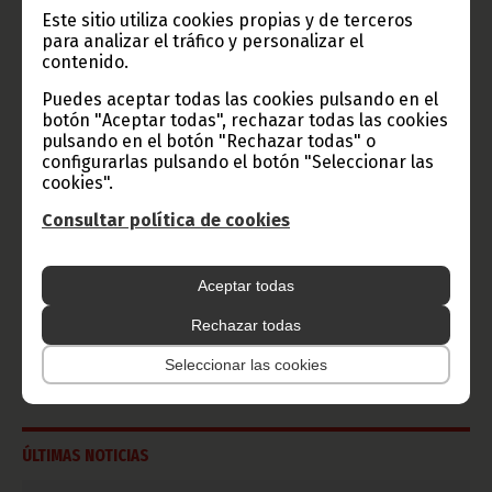
Radio Nacional de Guinea
Este sitio utiliza cookies propias y de terceros
Ecuatorial
para analizar el tráfico y personalizar el
Haz click aquí para escuchar ahora
contenido.
Puedes aceptar todas las cookies pulsando en el
botón "Aceptar todas", rechazar todas las cookies
CATEGORÍAS
pulsando en el botón "Rechazar todas" o
configurarlas pulsando el botón "Seleccionar las
Noticias
Gobierno
Presidencia
cookies".
Consultar política de cookies
África
Deportes
Vicepresidencia
COVID-19
Cultura
Estadísticas
CAN 2015
Aceptar todas
Economía
Gente GE
50 Aniversario Independencia
Rechazar todas
CongresoPDGE
FIJA
Bielorrusia
Seleccionar las cookies
Consejo de la república
CAN 2025
Defensor del pueblo
ÚLTIMAS NOTICIAS