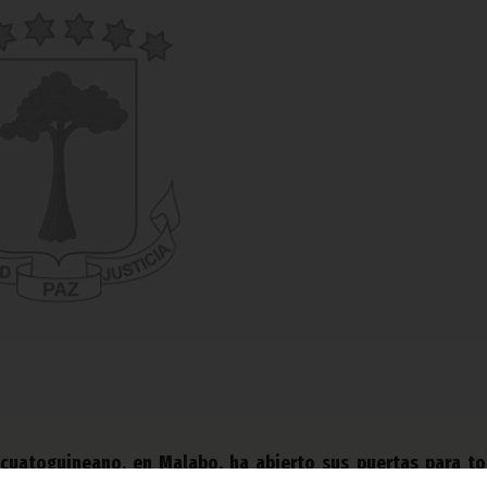
 Ecuatoguineano, en Malabo, ha abierto sus puertas para t
uerido despedirse de quien fuera Primer Ministro de Gu