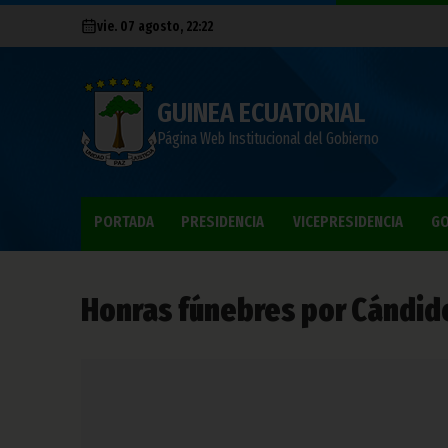
vie. 07 agosto, 22:22
GUINEA ECUATORIAL
Página Web Institucional del Gobierno
PORTADA
PRESIDENCIA
VICEPRESIDENCIA
GO
Honras fúnebres por Cándid