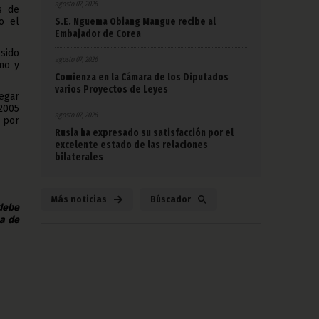
agosto 07, 2026
s de
S.E. Nguema Obiang Mangue recibe al
o el
Embajador de Corea
sido
agosto 07, 2026
imo y
Comienza en la Cámara de los Diputados
varios Proyectos de Leyes
egar
2005
agosto 07, 2026
 por
Rusia ha expresado su satisfacción por el
excelente estado de las relaciones
bilaterales
Más noticias
Búscador
 debe
na de