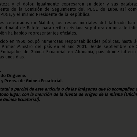
steza y el dolor, igualmente expresaron su dolor y sus palabra
idente de la Comisión de Seguimiento del PDGE de Luba, así com
 PDGE, y el mismo Presidente de la República.
es celebrados en Malabo, los restos mortales del fallecido han 
idad natal de Batete, para recibir cristiana sepultura en un acto ínt
bién ha habido representantes oficiales.
cido en 1960, ocupó numerosas responsabilidades públicas, hasta ll
 Primer Ministro del país en el año 2001. Desde septiembre de 
Embajador de Guinea Ecuatorial en Alemania, país donde falleció
s unos días.
.
Ondo Onguene.
 y Prensa de Guinea Ecuatorial.
 total o parcial de este artículo o de las imágenes que lo acompañen
todo lugar, con la mención de la fuente de origen de la misma (Ofici
e Guinea Ecuatorial).