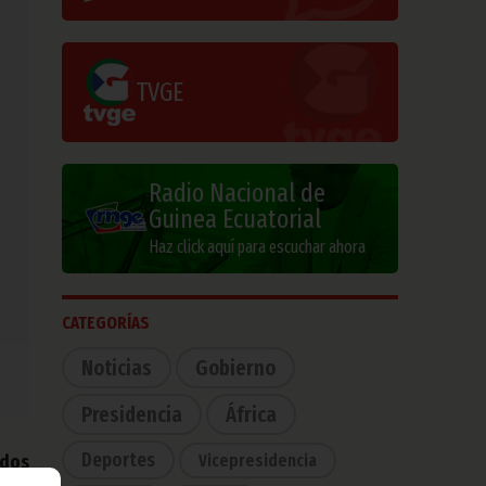
TVGE
Radio Nacional de
Guinea Ecuatorial
Haz click aquí para escuchar ahora
CATEGORÍAS
Noticias
Gobierno
Presidencia
África
Deportes
Vicepresidencia
odos
inea