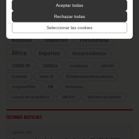
Haz click aquí para escuchar ahora
Aceptar todas
Rechazar todas
CATEGORÍAS
Seleccionar las cookies
Noticias
Gobierno
Presidencia
África
Deportes
Vicepresidencia
COVID-19
Cultura
Estadísticas
CAN 2015
Economía
Gente GE
50 Aniversario Independencia
CongresoPDGE
FIJA
Bielorrusia
Consejo de la república
CAN 2025
Defensor del pueblo
ÚLTIMAS NOTICIAS
agosto 06, 2026