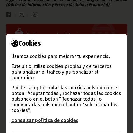
(Oficina de Información y Prensa de Guinea Ecuatorial).
Gobierno e Instituciones
Cookies
Usamos cookies para mejorar tu experiencia.
Información de Guinea Ecuatorial
Este sitio utiliza cookies propias y de terceros
para analizar el tráfico y personalizar el
contenido.
Puedes aceptar todas las cookies pulsando en el
botón "Aceptar todas", rechazar todas las cookies
TVGE
pulsando en el botón "Rechazar todas" o
configurarlas pulsando el botón "Seleccionar las
cookies".
Consultar política de cookies
Radio Nacional de Guinea
Ecuatorial