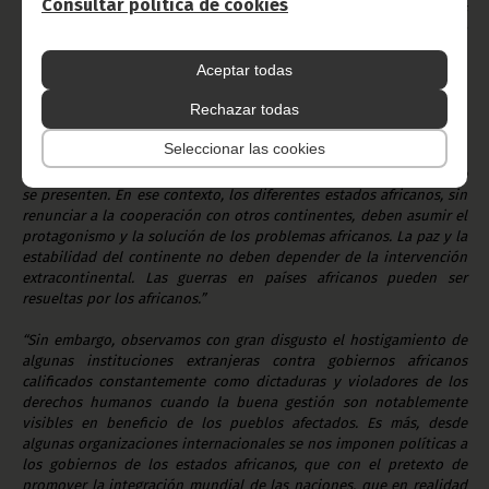
Consultar política de cookies
se centrará en fortalecer las relaciones y la amistad con todos los
países y organismos internacionales en aras de conseguir una
mayor integración, paz y estabilidad Mundial
” dijo igualmente el
Aceptar todas
Presidente. Obiang mencionó que se mantendría la política de
buena vecindad con los países vecinos y envió diversos
Rechazar todas
mensajes al continente africano para luchar por sí mismo, para
solucionar sus problemas.
Seleccionar las cookies
África debe asumir por sí misma los retos de las contingencias que
se presenten. En ese contexto, los diferentes estados africanos, sin
renunciar a la cooperación con otros continentes, deben asumir el
protagonismo y la solución de los problemas africanos. La paz y la
estabilidad del continente no deben depender de la intervención
extracontinental. Las guerras en países africanos pueden ser
resueltas por los africanos.”
“Sin embargo, observamos con gran disgusto el hostigamiento de
algunas instituciones extranjeras contra gobiernos africanos
calificados constantemente como dictaduras y violadores de los
derechos humanos cuando la buena gestión son notablemente
visibles en beneficio de los pueblos afectados. Es más, desde
algunas organizaciones internacionales se nos imponen políticas a
los gobiernos de los estados africanos, que con el pretexto de
promover la integración mundial de las naciones, que en realidad