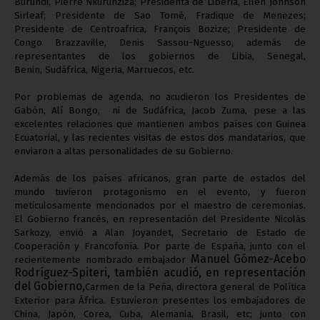
Burundi, Pierre Nkurunziza; Presidenta de Liberia,
Ellen Johnson
Sirleaf;
Presidente de Sao Tomé, Fradique de Menezes;
Presidente de Centroafrica, François Bozize; Presidente de
Congo Brazzaville, Denis Sassou-Nguesso, además de
representantes de los gobiernos de Libia, Senegal,
Benin, Sudáfrica, Nigeria, Marruecos, etc.
Por problemas de agenda, no acudieron los Presidentes de
Gabón, Alí Bongo, ni de Sudáfrica, Jacob Zuma, pese a las
excelentes relaciones que mantienen ambos países con Guinea
Ecuatorial, y las recientes visitas de estos dos mandatarios, que
enviaron a altas personalidades de su Gobierno.
Además de los países africanos, gran parte de estados del
mundo tuvieron protagonismo en el evento, y fueron
meticulosamente mencionados por el maestro de ceremonias.
El Gobierno francés, en representación del Presidente Nicolás
Sarkozy, envió a Alan Joyandet, Secretario de Estado de
Cooperación y Francofonía. Por parte de España, junto con el
Manuel Gómez-Acebo
recientemente nombrado embajador
Rodríguez-Spiteri, también acudió, en representación
del Gobierno,
Carmen de la Peña, directora general de Política
Exterior para África. Estuvieron presentes los embajadores de
China, Japón, Corea, Cuba, Alemania, Brasil, etc; junto con