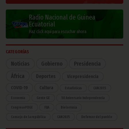
Radio Nacional de Guinea
Ecuatorial
Haz click aquí para escuchar ahora
CATEGORÍAS
Noticias
Gobierno
Presidencia
África
Deportes
Vicepresidencia
COVID-19
Cultura
Estadísticas
CAN 2015
Economía
Gente GE
50 Aniversario Independencia
CongresoPDGE
FIJA
Bielorrusia
Consejo de la república
CAN 2025
Defensor del pueblo