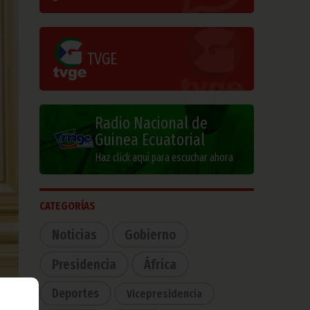
TVGE
Radio Nacional de
Guinea Ecuatorial
Haz click aquí para escuchar ahora
CATEGORÍAS
Noticias
Gobierno
Presidencia
África
Deportes
Vicepresidencia