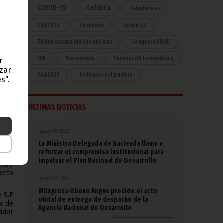
COVID-19
Cultura
Estadísticas
o un
CAN 2015
Economía
Gente GE
n de
50 Aniversario Independencia
CongresoPDGE
FIJA
Bielorrusia
Consejo de la república
r
o en
azar
CAN 2025
Defensor del pueblo
s".
menta
ÚLTIMAS NOTICIAS
r su
agosto 07, 2026
tros
ras”,
La Ministra Delegada de Hacienda llama a
reforzar el compromiso institucional para
impulsar el Plan Nacional de Desarrollo
abre
ecto
agosto 07, 2026
Milagrosa Obono Angue preside el acto
e S.E
oficial de entrega de despacho de la
a de
Agencia Nacional de Desarrollo
ador