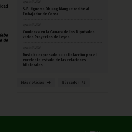
agosto 07, 2026
ridad
S.E. Nguema Obiang Mangue recibe al
Embajador de Corea
agosto 07, 2026
Comienza en la Cámara de los Diputados
 debe
varios Proyectos de Leyes
na de
agosto 07, 2026
Rusia ha expresado su satisfacción por el
excelente estado de las relaciones
bilaterales
Más noticias
Búscador