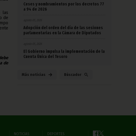
Ceses y nombramientos por los decretos 77
a 94 de 2026
 las
o de
agosto 05, 2026
ampo
Adopción del orden del día de las sesiones
lente
parlamentarias en la Cámara de Diputados
agosto 05, 2026
El Gobierno impulsa la implementación de la
Cuenta Única del Tesoro
 debe
na de
Más noticias
Búscador
NOTICIAS
DEPORTES