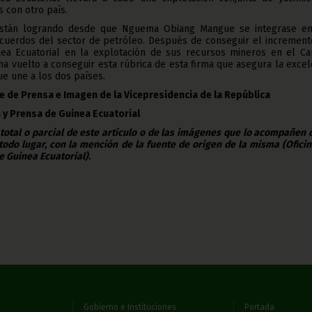
s con otro país.
están logrando desde que Nguema Obiang Mangue se integrase en
acuerdos del sector de petróleo. Después de conseguir el increment
nea Ecuatorial en la explotación de sus recursos mineros en el C
 ha vuelto a conseguir esta rúbrica de esta firma que asegura la exce
e une a los dos países.
e de Prensa e Imagen de la Vicepresidencia de la República
 y Prensa de Guinea Ecuatorial
 total o parcial de este artículo o de las imágenes que lo acompañen
todo lugar, con la mención de la fuente de origen de la misma (Ofici
e Guinea Ecuatorial).
Gobierno e Instituciones
Portada