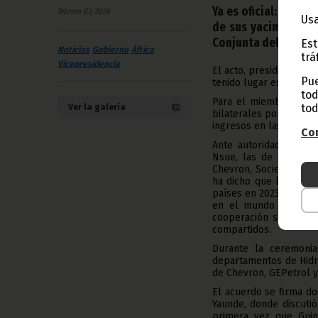
Ya es oficial: Guine
febrero 03, 2026
Usa
de sus yacimientos 
Conjunta del proyec
Est
Noticias
Gobierno
África
trá
Vicepresidencia
El acto, presidido por
Pue
tenido lugar este mart
tod
Para el miembro del G
tod
Ver la galería
bilaterales porque es
ingresos en las arcas 
Con
Ante autoridades naci
Nsue, las de Camerún,
Chevron, Sociedad Na
ha dicho que la idea d
países en 2023, es for
en el mundo entero. 
cooperación sincera e
compartidos.
Durante la ceremonia
departamentos de Hidr
de Chevron, GEPetrol 
El acuerdo se firma do
Yaunde, donde discutió
primera vez que Guine