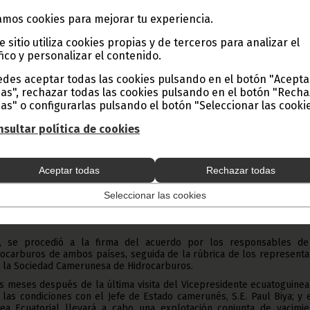
a Ecuatorial y Camerún se han unido para la explotación conj
mos cookies para mejorar tu experiencia.
petrolíferos fronterizos con la firma del Acuerdo de Opera
to Yoyo Yolanda.
e sitio utiliza cookies propias y de terceros para analizar el
fico y personalizar el contenido.
 el Vicepresidente de la República, S.E Teodoro Nguema Obiang Mangu
des aceptar todas las cookies pulsando en el botón "Acepta
es, 3 de febrero, en el Palacio del Pueblo en Malabo.
as", rechazar todas las cookies pulsando en el botón "Rech
obierno ecuatoguineano, este acuerdo marca un hito en las relaci
as" o configurarlas pulsando el botón "Seleccionar las cookie
tablece un marco de cooperación técnica y económica orientado a gen
de ambos países y la creación de empleos en los dos pueblos.
sultar política de cookies
onales, encabezadas por el Primer Ministro del Gobierno, Manuel
 el Embajador de los EE.UU en Guinea Ecuatorial; altos ejecutivo
cional de Hidrocarburos de Camerún y Gepetrol, Nguema Obiang Ma
Aceptar todas
Rechazar todas
e la unificación de fuerzas, impulsada por los jefes de Estado de 
talecer su posicionamiento regional como referencia energética en Áfr
Seleccionar las cookies
Ya que, ha dicho, los logros del acuerdo firmado demuestran qu
s el camino más directo para la gestión eficiente de recursos natur
, se procedió a la firma del acuerdo por los responsables de
ocarburos de ambos países, seguida de la rúbrica de los representa
y la Sociedad Camerunesa de Hidrocarburos.
s meses después de la última visita del Vicepresidente ecuatoguine
 las condiciones con el Jefe de Estado camerunés, S.E. Paul Biya; y 
a Ecuatorial llevará a cabo una explotación conjunta de yacimie