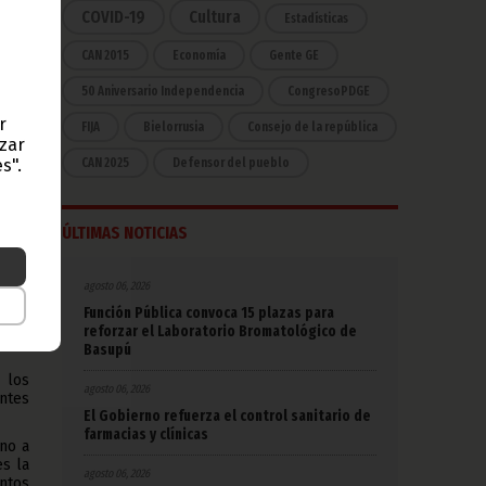
unta
COVID-19
Cultura
Estadísticas
ción
CAN 2015
Economía
Gente GE
50 Aniversario Independencia
CongresoPDGE
e, ha
r
FIJA
Bielorrusia
Consejo de la república
azar
ones
s".
CAN 2025
Defensor del pueblo
erar
 Osa
ÚLTIMAS NOTICIAS
s de
ngue
ambos
agosto 06, 2026
ica y
Función Pública convoca 15 plazas para
e la
reforzar el Laboratorio Bromatológico de
ales
Basupú
 los
agosto 06, 2026
ntes
El Gobierno refuerza el control sanitario de
farmacias y clínicas
ano a
es la
agosto 06, 2026
ntos