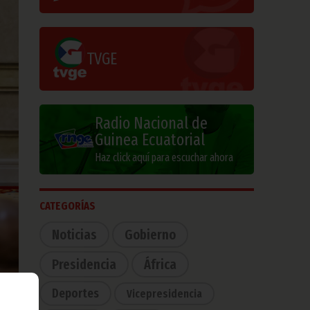
TVGE
Radio Nacional de
Guinea Ecuatorial
Haz click aquí para escuchar ahora
CATEGORÍAS
Noticias
Gobierno
Presidencia
África
Deportes
Vicepresidencia