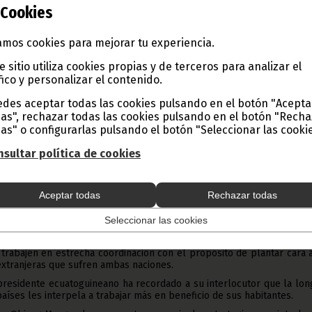
Cookies
mos cookies para mejorar tu experiencia.
e sitio utiliza cookies propias y de terceros para analizar el
fico y personalizar el contenido.
des aceptar todas las cookies pulsando en el botón "Acepta
as", rechazar todas las cookies pulsando en el botón "Rech
 Burkina Faso acuerdan reimpulsar su cooperación bilatera
as" o configurarlas pulsando el botón "Seleccionar las cookie
de desarrollo.
sultar política de cookies
s países se ha visto expresada en el curso de la audiencia qu
República S.E. Nguema Obiang Mangue ha concedido al Primer Ministr
manuel Ouédraogo.
Aceptar todas
Rechazar todas
 personalidades se ha producido este lunes en la sede de las Naci
Seleccionar las cookies
ntes del inicio de los trabajos del 80 Periodo de Sesiones de la ONU.
a Obiang Mangue y Emmanuel Ouédraogo han planteado la necesida
trabajen en estrecha coordinación con el propósito de plantar cara 
 extranjeras que sufren ambas naciones.
cepresidente ecuatoguineano ha recordado a su interlocutor que la lo
aíses les interpela a trabajar más en beneficio de sus habitantes.