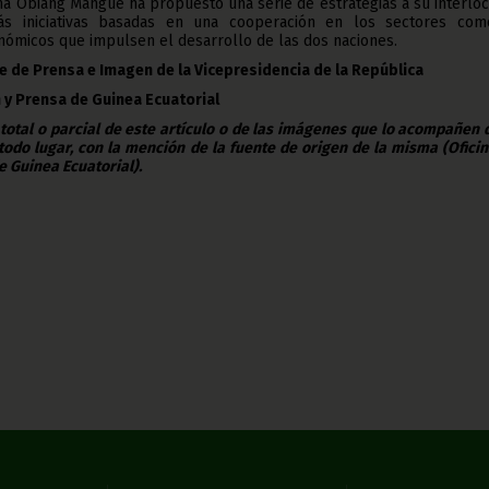
a Obiang Mangue ha propuesto una serie de estrategias a su interlo
s iniciativas basadas en una cooperación en los sectores com
onómicos que impulsen el desarrollo de las dos naciones.
e de Prensa e Imagen de la Vicepresidencia de la República
 y Prensa de Guinea Ecuatorial
 total o parcial de este artículo o de las imágenes que lo acompañen
todo lugar, con la mención de la fuente de origen de la misma (Ofici
e Guinea Ecuatorial).