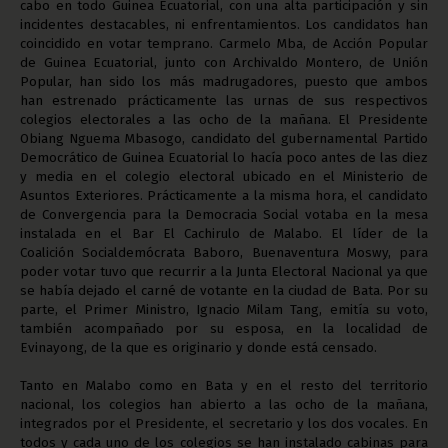
cabo en todo Guinea Ecuatorial, con una alta participación y sin
incidentes destacables, ni enfrentamientos. Los candidatos han
coincidido en votar temprano. Carmelo Mba, de Acción Popular
de Guinea Ecuatorial, junto con Archivaldo Montero, de Unión
Popular, han sido los más madrugadores, puesto que ambos
han estrenado prácticamente las urnas de sus respectivos
colegios electorales a las ocho de la mañana. El Presidente
Obiang Nguema Mbasogo, candidato del gubernamental Partido
Democrático de Guinea Ecuatorial lo hacía poco antes de las diez
y media en el colegio electoral ubicado en el Ministerio de
Asuntos Exteriores. Prácticamente a la misma hora, el candidato
de Convergencia para la Democracia Social votaba en la mesa
instalada en el Bar El Cachirulo de Malabo. El líder de la
Coalición Socialdemócrata Baboro, Buenaventura Moswy, para
poder votar tuvo que recurrir a la Junta Electoral Nacional ya que
se había dejado el carné de votante en la ciudad de Bata. Por su
parte, el Primer Ministro, Ignacio Milam Tang, emitía su voto,
también acompañado por su esposa, en la localidad de
Evinayong, de la que es originario y donde está censado.
Tanto en Malabo como en Bata y en el resto del territorio
nacional, los colegios han abierto a las ocho de la mañana,
integrados por el Presidente, el secretario y los dos vocales. En
todos y cada uno de los colegios se han instalado cabinas para