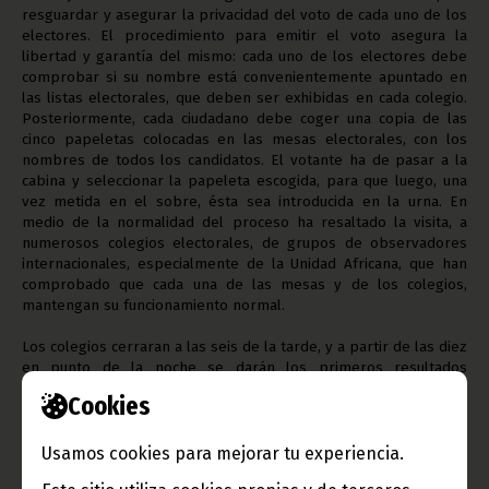
resguardar y asegurar la privacidad del voto de cada uno de los
electores. El procedimiento para emitir el voto asegura la
libertad y garantía del mismo: cada uno de los electores debe
comprobar si su nombre está convenientemente apuntado en
las listas electorales, que deben ser exhibidas en cada colegio.
Posteriormente, cada ciudadano debe coger una copia de las
cinco papeletas colocadas en las mesas electorales, con los
nombres de todos los candidatos. El votante ha de pasar a la
cabina y seleccionar la papeleta escogida, para que luego, una
vez metida en el sobre, ésta sea introducida en la urna. En
medio de la normalidad del proceso ha resaltado la visita, a
numerosos colegios electorales, de grupos de observadores
internacionales, especialmente de la Unidad Africana, que han
comprobado que cada una de las mesas y de los colegios,
mantengan su funcionamiento normal.
Los colegios cerraran a las seis de la tarde, y a partir de las diez
en punto de la noche se darán los primeros resultados
provisionales. Sin embargo, a las cuatro de la tarde muchas de
Cookies
las mesas, en distintas localidades, ya han cerrado sus puertas,
al haber complementado los electores todas sus votaciones. El
Ministro del Interior y Presidente de la Junta Electoral Nacional,
Usamos cookies para mejorar tu experiencia.
Clemente Engonga, presidirá está noche la rueda de prensa en