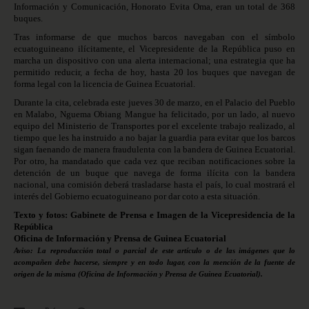
Información y Comunicación, Honorato Evita Oma, eran un total de 368
buques.
Tras informarse de que muchos barcos navegaban con el símbolo
ecuatoguineano ilícitamente, el Vicepresidente de la República puso en
marcha un dispositivo con una alerta internacional; una estrategia que ha
permitido reducir, a fecha de hoy, hasta 20 los buques que navegan de
forma legal con la licencia de Guinea Ecuatorial.
Durante la cita, celebrada este jueves 30 de marzo, en el Palacio del Pueblo
en Malabo, Nguema Obiang Mangue ha felicitado, por un lado, al nuevo
equipo del Ministerio de Transportes por el excelente trabajo realizado, al
tiempo que les ha instruido a no bajar la guardia para evitar que los barcos
sigan faenando de manera fraudulenta con la bandera de Guinea Ecuatorial.
Por otro, ha mandatado que cada vez que reciban notificaciones sobre la
detención de un buque que navega de forma ilícita con la bandera
nacional, una comisión deberá trasladarse hasta el país, lo cual mostrará el
interés del Gobierno ecuatoguineano por dar coto a esta situación.
Texto y fotos: Gabinete de Prensa e Imagen de la Vicepresidencia de la
República
Oficina de Información y Prensa de Guinea Ecuatorial
Aviso: La reproducción total o parcial de este artículo o de las imágenes que lo
acompañen debe hacerse, siempre y en todo lugar, con la mención de la fuente de
origen de la misma (Oficina de Información y Prensa de Guinea Ecuatorial).