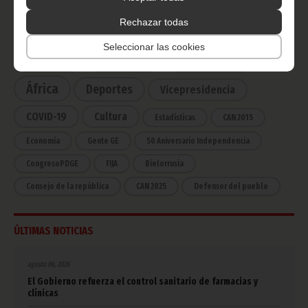
Rechazar todas
CATEGORÍAS
Seleccionar las cookies
Noticias
Gobierno
Presidencia
África
Deportes
Vicepresidencia
COVID-19
Cultura
Estadísticas
CAN 2015
Economía
Gente GE
50 Aniversario Independencia
CongresoPDGE
FIJA
Bielorrusia
Consejo de la república
CAN 2025
Defensor del pueblo
ÚLTIMAS NOTICIAS
agosto 06, 2026
El Gobierno refuerza el control sanitario de farmacias y
clínicas