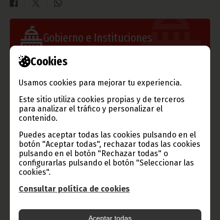
Gobierno e Instituciones
Cookies
Usamos cookies para mejorar tu experiencia.
Información de Guinea Ecuatorial
Este sitio utiliza cookies propias y de terceros
para analizar el tráfico y personalizar el
contenido.
Puedes aceptar todas las cookies pulsando en el
TVGE
botón "Aceptar todas", rechazar todas las cookies
pulsando en el botón "Rechazar todas" o
configurarlas pulsando el botón "Seleccionar las
cookies".
Radio Nacional de Guinea
Consultar política de cookies
Ecuatorial
Haz click aquí para escuchar ahora
Aceptar todas