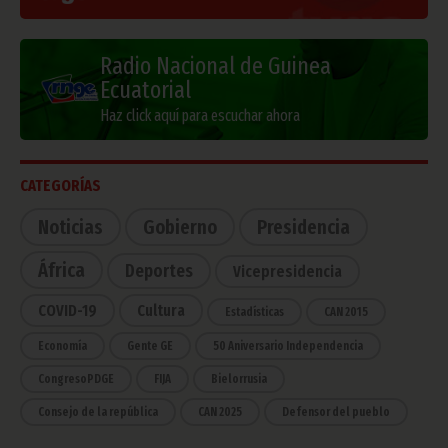
Radio Nacional de Guinea
Ecuatorial
Haz click aquí para escuchar ahora
CATEGORÍAS
Noticias
Gobierno
Presidencia
África
Deportes
Vicepresidencia
COVID-19
Cultura
Estadísticas
CAN 2015
Economía
Gente GE
50 Aniversario Independencia
CongresoPDGE
FIJA
Bielorrusia
Consejo de la república
CAN 2025
Defensor del pueblo