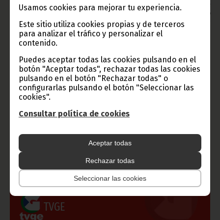
Aviso: La reproducción total o parcial de este artículo o de las
Usamos cookies para mejorar tu experiencia.
imágenes que lo acompañen debe hacerse, siempre y en todo
lugar, con la mención de la fuente de origen de la misma
Este sitio utiliza cookies propias y de terceros
(Oficina de Información y Prensa de Guinea Ecuatorial).
para analizar el tráfico y personalizar el
contenido.
Puedes aceptar todas las cookies pulsando en el
botón "Aceptar todas", rechazar todas las cookies
pulsando en el botón "Rechazar todas" o
configurarlas pulsando el botón "Seleccionar las
cookies".
Gobierno e Instituciones
Consultar política de cookies
Aceptar todas
Información de Guinea Ecuatorial
Rechazar todas
Seleccionar las cookies
TVGE