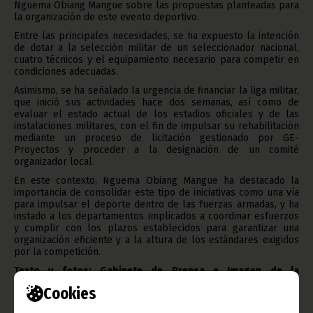
Nguema Obiang Mangue sobre las propuestas planteadas para
la organización de este evento deportivo.
Entre las principales necesidades, se ha expuesto la intención
de dotar a la selección militar de un seleccionador nacional,
cuatro técnicos y el equipamiento necesario para competir en
condiciones adecuadas.
Asimismo, se ha señalado la urgencia de financiar la liga militar,
que inició sus actividades hace dos semanas, así como de
evaluar el estado actual de los estadios oficiales y de las
instalaciones militares, con el fin de impulsar su rehabilitación
mediante un proceso de licitación gestionado por GE-
Proyectos y proceder a la designación de un comité
organizador local.
En este contexto, Nguema Obiang Mangue ha destacado la
importancia de consolidar este tipo de iniciativas como una vía
para impulsar el deporte dentro de las fuerzas armadas, y ha
instado a los departamentos implicados a coordinar esfuerzos
y cumplir con los plazos establecidos para garantizar una
organización eficiente y a la altura de los estándares exigidos
por la competición.
Texto y fotos: Gabinete de Prensa e Imagen de la
Vicepresidencia de la República
Cookies
Oficina de Información y Prensa de Guinea Ecuatorial