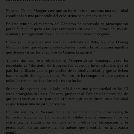
Nguema Obiang Mangue cree que un buen turismo necesita una seguridad
coordinada y una protección del ecosistema para atraer visitantes.
En este sentido, el miembro del Gobierno ha expresado su preocupación
por la falta del respeto a las leyes forestales; en especial, la caza abusiva de
animales, tortugas marinas y el allanamiento de áreas protegidas.
Como ya lo dijera en una reunión celebrada en Bata, Nguema Obiang
Mangue desea que el país pueda extender visados turísticos para aquellos
que deseen visitar los atractivos de Guinea Ecuatorial.
Y para dar con este objetivo, el Vicepresidente ecuatoguineano ha
recordado al Ministerio de Bosques los acuerdos internacionales que el
país ha ratificado para la protección de la biodiversidad, y que se deben
hacer cumplir sin negociaciones. Por eso, se ha comprometido a apoyar a
todas las estructuras involucradas en esa lucha.
Se trata de inyectar, por un lado, más dinamismo y notoriedad en las 13
áreas protegidas del país. Por otro, proponer al Gobierno la necesidad de
que estas vuelvan a ser parte del Ministerio de Agricultura, cuya finalidad
es que tengan una mejor supervisión.
En este sentido, el Vicepresidente ha mandatado, entre otras cosas, la
formación urgente de 150 guardias forestales que se sumarán a los ya
existentes, la adquisición de material y medios de locomoción y la
presentación de un nuevo plan de trabajo que discutirán en la próxima
reunión.