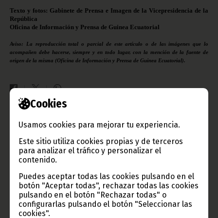
Texto y fotos: Gabinete de Prensa e Imagen de la Vicepresidencia de la
República
Oficina de Información y Prensa de Guinea Ecuatorial
Aviso: La reproducción total o parcial de este artículo o de las imágenes que lo
acompañen debe hacerse, siempre y en todo lugar, con la mención de la fuente de
origen de la misma (Oficina de Información y Prensa de Guinea Ecuatorial).
Cookies
Gobierno e Instituciones
Usamos cookies para mejorar tu experiencia.
Este sitio utiliza cookies propias y de terceros
para analizar el tráfico y personalizar el
contenido.
Información de Guinea Ecuatorial
Puedes aceptar todas las cookies pulsando en el
botón "Aceptar todas", rechazar todas las cookies
pulsando en el botón "Rechazar todas" o
configurarlas pulsando el botón "Seleccionar las
cookies".