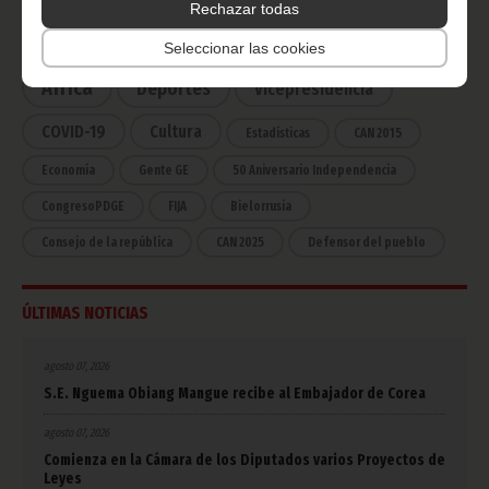
Rechazar todas
Noticias
Gobierno
Presidencia
Seleccionar las cookies
África
Deportes
Vicepresidencia
COVID-19
Cultura
Estadísticas
CAN 2015
Economía
Gente GE
50 Aniversario Independencia
CongresoPDGE
FIJA
Bielorrusia
Consejo de la república
CAN 2025
Defensor del pueblo
ÚLTIMAS NOTICIAS
agosto 07, 2026
S.E. Nguema Obiang Mangue recibe al Embajador de Corea
agosto 07, 2026
Comienza en la Cámara de los Diputados varios Proyectos de
Leyes