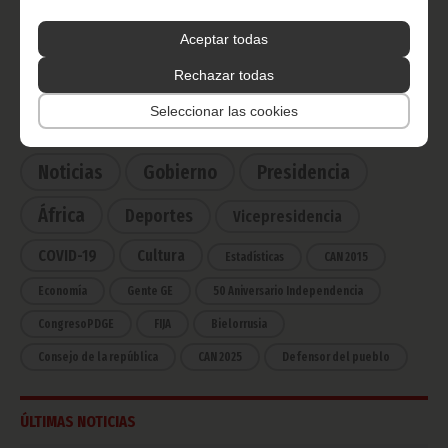
Radio Nacional de Guinea
Ecuatorial
Aceptar todas
Haz click aquí para escuchar ahora
Rechazar todas
Seleccionar las cookies
CATEGORÍAS
Noticias
Gobierno
Presidencia
África
Deportes
Vicepresidencia
COVID-19
Cultura
Estadísticas
CAN 2015
Economía
Gente GE
50 Aniversario Independencia
CongresoPDGE
FIJA
Bielorrusia
Consejo de la república
CAN 2025
Defensor del pueblo
ÚLTIMAS NOTICIAS