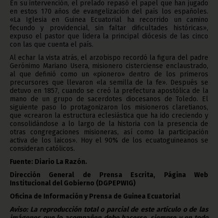
En su intervención, el prelado repasó el papel que han jugado
en estos 170 años de evangelización del país los españoles.
«La Iglesia en Guinea Ecuatorial ha recorrido un camino
fecundo y providencial, sin faltar dificultades históricas»,
expuso el pastor que lidera la principal diócesis de las cinco
con las que cuenta el país.
Al echar la vista atrás, el arzobispo recordó la figura del padre
Gerónimo Mariano Usera, misionero cisterciense enclaustrado,
al que definió como un «pionero» dentro de los primeros
precursores que llevaron «la semilla de la fe». Después se
detuvo en 1857, cuando se creó la prefectura apostólica de la
mano de un grupo de sacerdotes diocesanos de Toledo. El
siguiente paso lo protagonizaron los misioneros claretianos,
que «crearon la estructura eclesiástica que ha ido creciendo y
consolidándose a lo largo de la historia con la presencia de
otras congregaciones misioneras, así como la participación
activa de los laicos». Hoy el 90% de los ecuatoguineanos se
consideran católicos.
Fuente: Diario La Razón.
Dirección General de Prensa Escrita, Página Web
Institucional del Gobierno (DGPEPWIG)
Oficina de Información y Prensa de Guinea Ecuatorial
Aviso: La reproducción total o parcial de este artículo o de las
imágenes que lo acompañen debe hacerse, siempre y en todo