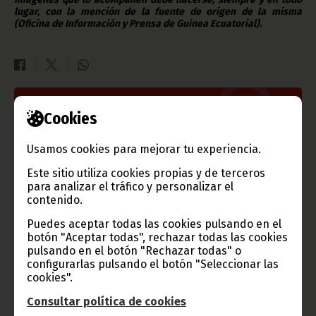
lugar, con la mención de la fuente de origen de la misma
(Oficina de Información y Prensa de Guinea Ecuatorial).
Gobierno e Instituciones
Cookies
Usamos cookies para mejorar tu experiencia.
Este sitio utiliza cookies propias y de terceros
Información de Guinea Ecuatorial
para analizar el tráfico y personalizar el
contenido.
Puedes aceptar todas las cookies pulsando en el
botón "Aceptar todas", rechazar todas las cookies
pulsando en el botón "Rechazar todas" o
TVGE
configurarlas pulsando el botón "Seleccionar las
cookies".
Consultar política de cookies