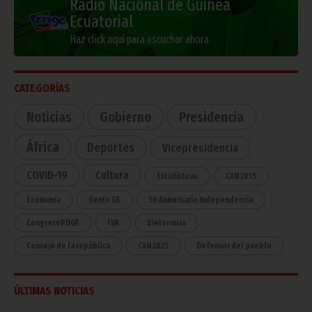
Radio Nacional de Guinea
Ecuatorial
Haz click aquí para escuchar ahora
CATEGORÍAS
Noticias
Gobierno
Presidencia
África
Deportes
Vicepresidencia
COVID-19
Cultura
Estadísticas
CAN 2015
Economía
Gente GE
50 Aniversario Independencia
CongresoPDGE
FIJA
Bielorrusia
Consejo de la república
CAN 2025
Defensor del pueblo
ÚLTIMAS NOTICIAS