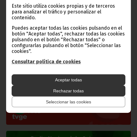
lugar, con la mención de la fuente de origen de la misma
Este sitio utiliza cookies propias y de terceros
(Oficina de Información y Prensa de Guinea Ecuatorial).
para analizar el tráfico y personalizar el
contenido.
Puedes aceptar todas las cookies pulsando en el
botón "Aceptar todas", rechazar todas las cookies
pulsando en el botón "Rechazar todas" o
configurarlas pulsando el botón "Seleccionar las
Gobierno e Instituciones
cookies".
Consultar política de cookies
Información de Guinea Ecuatorial
Aceptar todas
Rechazar todas
Seleccionar las cookies
TVGE