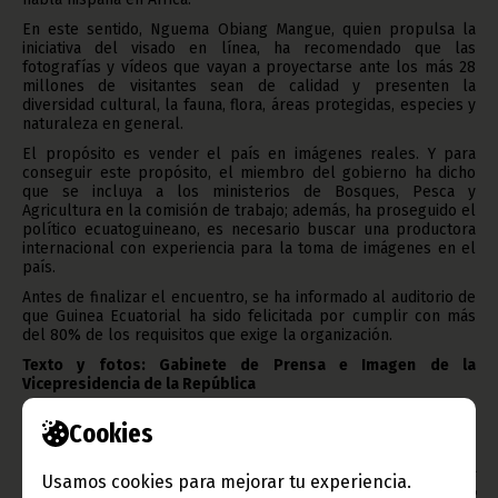
En este sentido, Nguema Obiang Mangue, quien propulsa la
iniciativa del visado en línea, ha recomendado que las
fotografías y vídeos que vayan a proyectarse ante los más 28
millones de visitantes sean de calidad y presenten la
diversidad cultural, la fauna, flora, áreas protegidas, especies y
naturaleza en general.
El propósito es vender el país en imágenes reales. Y para
conseguir este propósito, el miembro del gobierno ha dicho
que se incluya a los ministerios de Bosques, Pesca y
Agricultura en la comisión de trabajo; además, ha proseguido el
político ecuatoguineano, es necesario buscar una productora
internacional con experiencia para la toma de imágenes en el
país.
Antes de finalizar el encuentro, se ha informado al auditorio de
que Guinea Ecuatorial ha sido felicitada por cumplir con más
del 80% de los requisitos que exige la organización.
Texto y fotos: Gabinete de Prensa e Imagen de la
Vicepresidencia de la República
Oficina de Información y Prensa de Guinea Ecuatorial
Cookies
Aviso: La reproducción total o parcial de este artículo o de las
Usamos cookies para mejorar tu experiencia.
imágenes que lo acompañen debe hacerse, siempre y en todo