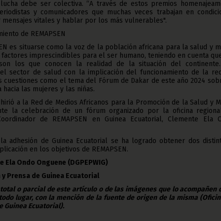
a lucha debe ser colectiva. “A través de estos premios homenajeam
riodistas y comunicadores que muchas veces trabajan en condici
ir mensajes vitales y hablar por los más vulnerables".
amiento de REMAPSEN
N es situarse como la voz de la población africana para la salud y 
 factores imprescindibles para el ser humano, teniendo en cuenta qu
 son los que conocen la realidad de la situación del continente.
l sector de salud con la implicación del funcionamiento de la red
as cuestiones como el tema del Fórum de Dakar de este año 2024 sobr
a hacia las mujeres y las niñas.
dhirió a la Red de Medios Africanos para la Promoción de la Salud y 
te la celebración de un fórum organizado por la oficina regiona
oordinador de REMAPSEN en Guinea Ecuatorial, Clemente Ela 
.
a adhesión de Guinea Ecuatorial se ha logrado obtener dos distint
plicación en los objetivos de REMAPSEN.
nte Ela Ondo Onguene (DGPEPWIG)
 y Prensa de Guinea Ecuatorial
 total o parcial de este artículo o de las imágenes que lo acompañen
todo lugar, con la mención de la fuente de origen de la misma (Ofici
e Guinea Ecuatorial).