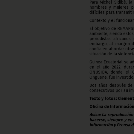
Para Michel Sidibé, l
hombres y mujeres pe
difíciles para transmit
Contexto y el funcion
El objetivo de REMAPSE
ambiente, siendo estos
periodistas africanos
embargo, al margen de
confía en abordar otr
situación de la violenci
Guinea Ecuatorial se a
en el año 2022, duran
ONUSIDA, donde el C
Onguene, fue investido
Dos años después de l
consecutivos por su im
Texto y fotos: Cleme
Oficina de Información
Aviso: La reproducción
hacerse, siempre y en 
Información y Prensa d