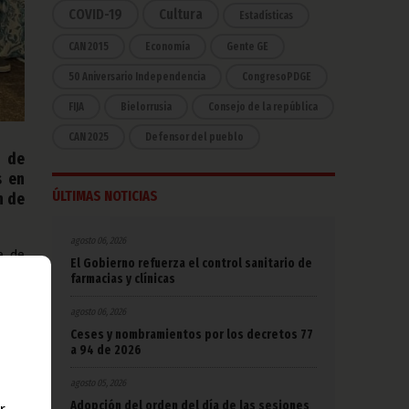
COVID-19
Cultura
Estadísticas
CAN 2015
Economía
Gente GE
50 Aniversario Independencia
CongresoPDGE
FIJA
Bielorrusia
Consejo de la república
CAN 2025
Defensor del pueblo
o de
s en
ÚLTIMAS NOTICIAS
n de
agosto 06, 2026
e, de
El Gobierno refuerza el control sanitario de
e los
farmacias y clínicas
n sus
agosto 06, 2026
EF y
Ceses y nombramientos por los decretos 77
o en
a 94 de 2026
024,
rica,
agosto 05, 2026
scar,
to.
Adopción del orden del día de las sesiones