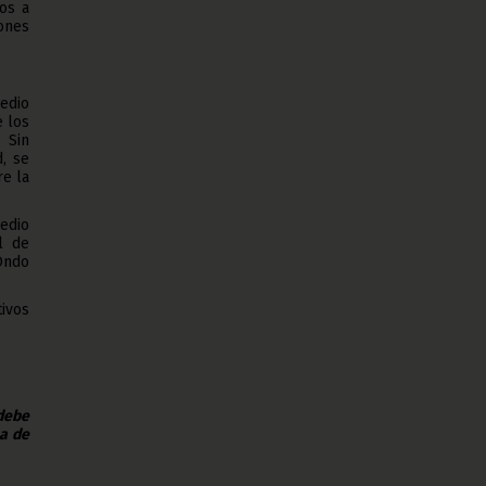
os a
ones
medio
e los
 Sin
, se
e la
Medio
l de
Ondo
ivos
 debe
na de