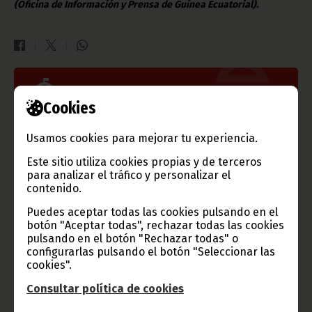
(Oficina de Información y Prensa de Guinea Ecuatorial).
Gobierno e Instituciones
Cookies
Usamos cookies para mejorar tu experiencia.
Información de Guinea Ecuatorial
Este sitio utiliza cookies propias y de terceros
para analizar el tráfico y personalizar el
contenido.
Puedes aceptar todas las cookies pulsando en el
botón "Aceptar todas", rechazar todas las cookies
TVGE
pulsando en el botón "Rechazar todas" o
configurarlas pulsando el botón "Seleccionar las
cookies".
Consultar política de cookies
Radio Nacional de Guinea