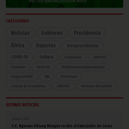
Haz click aquí para escuchar ahora
CATEGORÍAS
Noticias
Gobierno
Presidencia
África
Deportes
Vicepresidencia
COVID-19
Cultura
Estadísticas
CAN 2015
Economía
Gente GE
50 Aniversario Independencia
CongresoPDGE
FIJA
Bielorrusia
Consejo de la república
CAN 2025
Defensor del pueblo
ÚLTIMAS NOTICIAS
agosto 07, 2026
S.E. Nguema Obiang Mangue recibe al Embajador de Corea