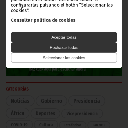
configurarlas pulsando el botón "Seleccionar las
cookies".
Consultar política de cookies
TVGE
Aceptar todas
Rechazar todas
Radio Nacional de Guinea
Seleccionar las cookies
Ecuatorial
Haz click aquí para escuchar ahora
CATEGORÍAS
Noticias
Gobierno
Presidencia
África
Deportes
Vicepresidencia
COVID-19
Cultura
Estadísticas
CAN 2015