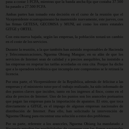
pasa a costar 1 FCFA, mientras que la banda ancha fija que costaba 37.500
ha pasado a 27.500 FCFA.
Ambas partes han tomado esta decisión en el curso de la reunión que el
Vicepresidente ecuatoguineano ha mantenido nuevamente, este jueves, con
las firmas GETESA, GECOMSA y MUNI, así como los entes estatales
GITGE y ORTEL.
Con esta nueva bajada, según las empresas, la población notará un cambio
en el coste de los servicios.
Durante la reunión, a la que también han asistido responsables de Hacienda
y Telecomunicaciones, Nguema Obiang Mangue, en su afán de que los
servicios de Internet sean de calidad y a precios asequibles, ha insistido a
las empresas en respetar las tarifas acordadas en esta cita. Porque ha dicho
que a la operadora telefónica que incumpla este compromiso se le retirará la
licencia.
Por otra parte, el Vicepresidente de la República, además de felicitar a las
empresas y el ministerio tutor por el trabajo realizado, ha sido informado de
dos puntos claves que inciden, tanto en los ingresos al fisco, como en el
alza de precios de Internet. Uno de los puntos son los aranceles portuarios
que pagan las empresas para la importación de aparatos. El otro, que toca
directamente a GITGE, es el impago de algunas empresas nacionales de
distribución de Internet. Para ello, han solicitado la intervención de
Nguema Obiang para encontrar una solución a estos dos problemas.
Por su parte, referente a los aranceles, Nguema Obiang ha mandatado a
Hacienda estudiar las posibilidades de cooperar con las firmas nacionales