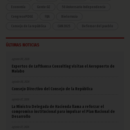
Economía
Gente GE
50 Aniversario Independencia
CongresoPDGE
FIJA
Bielorrusia
Consejo de la república
CAN 2025
Defensor del pueblo
ÚLTIMAS NOTICIAS
agosto 09, 2026
Expertos de Lufthansa Consulting visitan el Aeropuerto de
Malabo
agosto 08, 2026
Consejo Directivo del Consejo de la República
agosto 07, 2026
La Ministra Delegada de Hacienda llama a reforzar el
compromiso institucional para impulsar el Plan Nacional de
Desarrollo
agosto 07, 2026