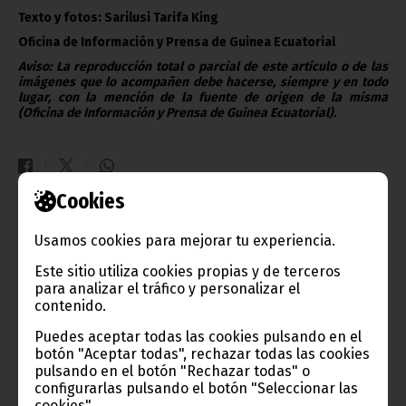
Texto y fotos: Sarilusi Tarifa King
Oficina de Información y Prensa de Guinea Ecuatorial
Aviso: La reproducción total o parcial de este artículo o de las
imágenes que lo acompañen debe hacerse, siempre y en todo
lugar, con la mención de la fuente de origen de la misma
(Oficina de Información y Prensa de Guinea Ecuatorial).
Cookies
Gobierno e Instituciones
Usamos cookies para mejorar tu experiencia.
Este sitio utiliza cookies propias y de terceros
para analizar el tráfico y personalizar el
contenido.
Información de Guinea Ecuatorial
Puedes aceptar todas las cookies pulsando en el
botón "Aceptar todas", rechazar todas las cookies
pulsando en el botón "Rechazar todas" o
configurarlas pulsando el botón "Seleccionar las
cookies".