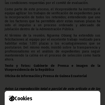
las condiciones requeridas por el comité de evaluación.
Como parte de este proceso, el Vicepresidente ha instruido al
equipo agilizar los trabajos de verificación de expedientes para
la incorporación de todos los retenidos; entendiendo que uno
de los factores que ha permitido abrir estas nuevas plazas ha
sido el impulso a un proceso ordenado y adecuado de
jubilación dentro de la Administración Pública.
Al término de la reunión, Nguema Obiang ha extendido sus
felicitaciones al equipo por el excelente trabajo realizado para
habilitar estas 1.051 plazas a los ecuatoguineanos que se
postularon. Del mismo modo, insistió sobre la transparencia y
profesionalismo en el análisis de expedientes para seguir
manteniendo la calma en el proceso de selección como hasta
ahora.
Texto y fotos: Gabinete de Prensa e Imagen de la
Vicepresidencia de la República
Oficina de Información y Prensa de Guinea Ecuatorial
Aviso: La reproducción total o parcial de este artículo o de las
imágenes que lo acompañen debe hacerse, siempre y en todo
lugar, con la mención de la fuente de origen de la misma
Cookies
(Oficina de Información y Prensa de Guinea Ecuatorial).