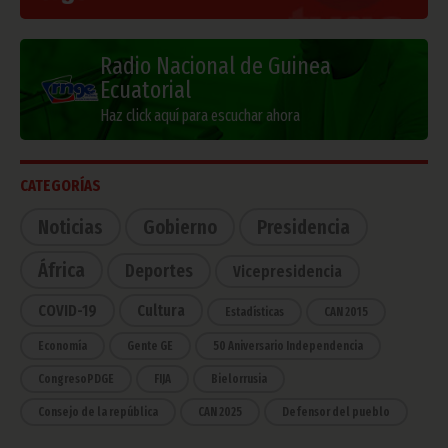
Radio Nacional de Guinea
Ecuatorial
Haz click aquí para escuchar ahora
CATEGORÍAS
Noticias
Gobierno
Presidencia
África
Deportes
Vicepresidencia
COVID-19
Cultura
Estadísticas
CAN 2015
Economía
Gente GE
50 Aniversario Independencia
CongresoPDGE
FIJA
Bielorrusia
Consejo de la república
CAN 2025
Defensor del pueblo