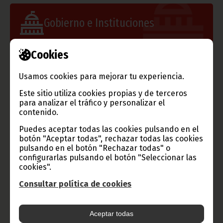
Gobierno e Instituciones
Cookies
Información de Guinea Ecuatorial
Usamos cookies para mejorar tu experiencia.
Este sitio utiliza cookies propias y de terceros
para analizar el tráfico y personalizar el
contenido.
TVGE
Puedes aceptar todas las cookies pulsando en el
botón "Aceptar todas", rechazar todas las cookies
pulsando en el botón "Rechazar todas" o
configurarlas pulsando el botón "Seleccionar las
cookies".
Radio Nacional de Guinea
Ecuatorial
Consultar política de cookies
Haz click aquí para escuchar ahora
Aceptar todas