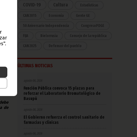
COVID-19
Cultura
Estadísticas
dos a
CAN 2015
Economía
Gente GE
tiva,
UNGE)
50 Aniversario Independencia
CongresoPDGE
o la
r
idos,
FIJA
Bielorrusia
Consejo de la república
azar
s".
CAN 2025
Defensor del pueblo
s de
China
otros
ÚLTIMAS NOTICIAS
 y la
ueron
agosto 06, 2026
Función Pública convoca 15 plazas para
reforzar el Laboratorio Bromatológico de
Basupú
 debe
na de
agosto 06, 2026
El Gobierno refuerza el control sanitario de
farmacias y clínicas
agosto 06, 2026