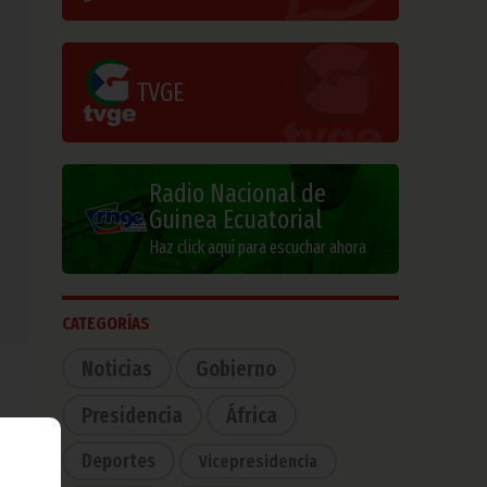
TVGE
Radio Nacional de
Guinea Ecuatorial
Haz click aquí para escuchar ahora
CATEGORÍAS
Noticias
Gobierno
Presidencia
África
Deportes
Vicepresidencia
udad