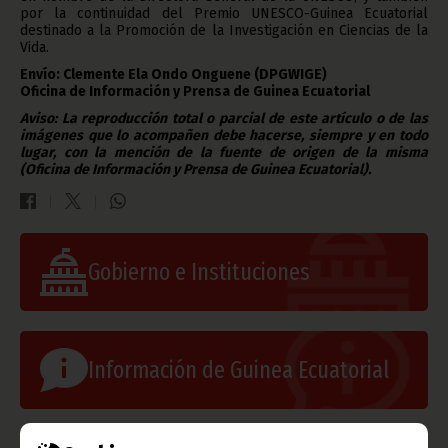
por la continuidad del Premio UNESCO-Guinea Ecuatorial
destinado a la Promoción de la Investigación en Ciencias de la
Vida.
Envío: Clemente Ela Ondo Onguene
(DPGWIGE)
Oficina de Información y Prensa de Guinea Ecuatorial
Aviso: La reproducción total o parcial de este artículo o de las
imágenes que lo acompañen debe hacerse, siempre y en todo
lugar, con la mención de la fuente de origen de la misma
(Oficina de Información y Prensa de Guinea Ecuatorial).
Gobierno e Instituciones
Información de Guinea Ecuatorial