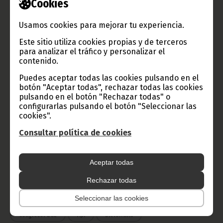
Cookies
TVGE
Usamos cookies para mejorar tu experiencia.
Este sitio utiliza cookies propias y de terceros
para analizar el tráfico y personalizar el
Radio Nacional de Guinea
contenido.
Ecuatorial
Puedes aceptar todas las cookies pulsando en el
Haz click aquí para escuchar ahora
botón "Aceptar todas", rechazar todas las cookies
pulsando en el botón "Rechazar todas" o
configurarlas pulsando el botón "Seleccionar las
cookies".
CATEGORÍAS
Consultar política de cookies
Noticias
Gobierno
Presidencia
África
Deportes
Vicepresidencia
Aceptar todas
Rechazar todas
COVID-19
Cultura
Estadísticas
CAN 2015
Seleccionar las cookies
Economía
Gente GE
50 Aniversario Independencia
CongresoPDGE
FIJA
Bielorrusia