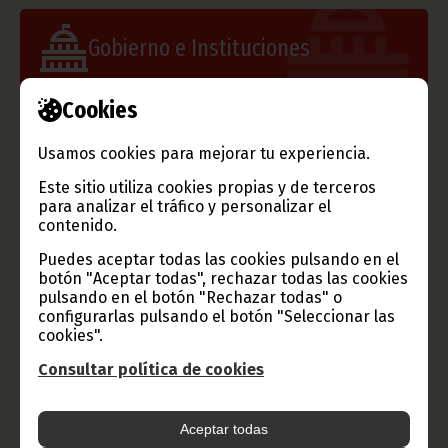
Gobierno e Instituciones
Cookies
Información de Guinea Ecuatorial
Usamos cookies para mejorar tu experiencia.
Este sitio utiliza cookies propias y de terceros
para analizar el tráfico y personalizar el
contenido.
TVGE
Puedes aceptar todas las cookies pulsando en el
botón "Aceptar todas", rechazar todas las cookies
pulsando en el botón "Rechazar todas" o
configurarlas pulsando el botón "Seleccionar las
cookies".
Radio Nacional de Guinea
Ecuatorial
Consultar política de cookies
Haz click aquí para escuchar ahora
Aceptar todas