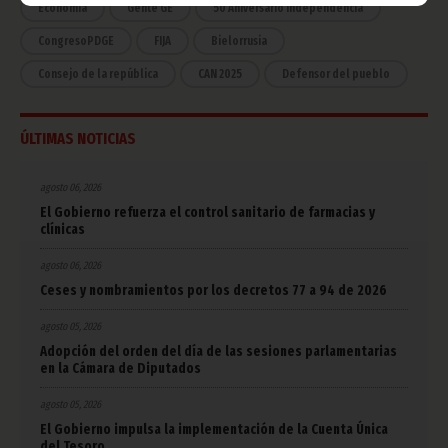
Economía
Gente GE
50 Aniversario Independencia
CongresoPDGE
FIJA
Bielorrusia
Consejo de la república
CAN 2025
Defensor del pueblo
ÚLTIMAS NOTICIAS
agosto 06, 2026
El Gobierno refuerza el control sanitario de farmacias y
clínicas
agosto 06, 2026
Ceses y nombramientos por los decretos 77 a 94 de 2026
agosto 05, 2026
Adopción del orden del día de las sesiones parlamentarias
en la Cámara de Diputados
agosto 05, 2026
El Gobierno impulsa la implementación de la Cuenta Única
del Tesoro