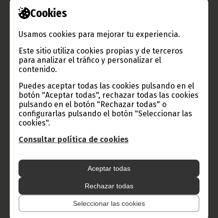
Cookies
Usamos cookies para mejorar tu experiencia.
TVGE
Este sitio utiliza cookies propias y de terceros
para analizar el tráfico y personalizar el
contenido.
Radio Nacional de Guinea
Puedes aceptar todas las cookies pulsando en el
botón "Aceptar todas", rechazar todas las cookies
Ecuatorial
pulsando en el botón "Rechazar todas" o
Haz click aquí para escuchar ahora
configurarlas pulsando el botón "Seleccionar las
cookies".
Consultar política de cookies
CATEGORÍAS
Noticias
Gobierno
Presidencia
Aceptar todas
África
Deportes
Vicepresidencia
Rechazar todas
Seleccionar las cookies
COVID-19
Cultura
Estadísticas
CAN 2015