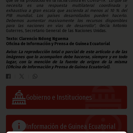
que se ha producido en la lucha contra el COVID-19. "
Lo que se
necesita es una respuesta multilateral coordinada y
exhaustiva a gran escala que ascienda al menos al 10 % del
PIB mundial. Los países desarrollados pueden hacerlo.
Debemos aumentar masivamente los recursos disponibles
para las naciones en vías de desarrollo"
, decía Antonio
Guterres, Secretario General de las Naciones Unidas.
Texto: Clarencio Ndong Nguema
Oficina de Información y Prensa de Guinea Ecuatorial
Aviso: La reproducción total o parcial de este artículo o de las
imágenes que lo acompañen debe hacerse, siempre y en todo
lugar, con la mención de la fuente de origen de la misma
(Oficina de Información y Prensa de Guinea Ecuatorial).
Gobierno e Instituciones
Información de Guinea Ecuatorial