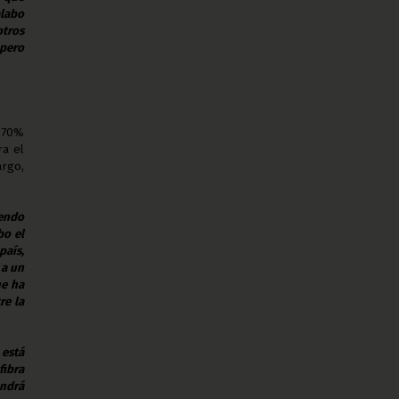
alabo
otros
 pero
n 70%
ra el
argo,
iendo
bo el
país,
 a un
ue ha
re la
está
fibra
endrá