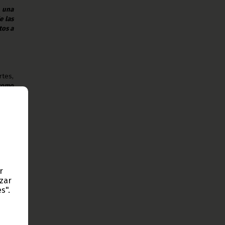
 una
e las
tos a
tes,
 como
añías
íneas
ente:
norme
ional
 para
r
s las
azar
s".
o ha
ta, y
 que