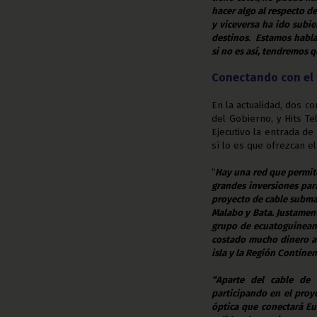
hacer algo al respecto d
y viceversa ha ido subie
destinos. Estamos habla
si no es así, tendremos 
Conectando con el 
En la actualidad, dos c
del Gobierno, y Hits Te
Ejecutivo la entrada d
sí lo es que ofrezcan el
“
Hay una red que permite
grandes inversiones para
proyecto de cable submar
Malabo y Bata. Justament
grupo de ecuatoguineano
costado mucho dinero al
isla y la Región Contine
“Aparte del cable de 
participando en el proy
óptica que conectará Eu