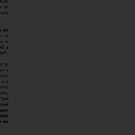
Este
e de
 nada
, las
n el
es la
ís, y
os”.
o: el
es y
ios,
 a la
ente
abo,
“Los
tovía
 gran
ndrán
o las