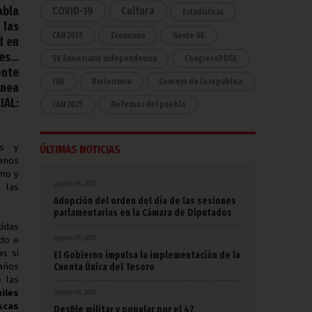
abla
COVID-19
Cultura
Estadísticas
 las
CAN 2015
Economía
Gente GE
d en
nes…
50 Aniversario Independencia
CongresoPDGE
onte
FIJA
Bielorrusia
Consejo de la república
inea
IAL:
CAN 2025
Defensor del pueblo
os y
ÚLTIMAS NOTICIAS
ganos
imo y
agosto 05, 2026
 las
Adopción del orden del día de las sesiones
parlamentarias en la Cámara de Diputados
idas
agosto 05, 2026
ido e
s si
El Gobierno impulsa la implementación de la
Cuenta Única del Tesoro
 años
 las
agosto 04, 2026
iles
scas
Desfile militar y popular por el 47