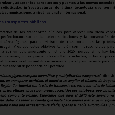
rnizar y adaptar los aeropuertos y puertos a las nuevas necesida
sofisticadas infraestructuras de última tecnología que permit
elecomunicaciones a nivel nacional e internacional.
los transportes públicos
sificación de los transportes públicos para ofrecer una plena cober
 perfeccionamiento de las telecomunicaciones y la consecución de
d aérea figuran, para el Ministro de Transportes, en las próxim
onseguir. Y es que estos objetivos también son imprescindibles par
se a ser un país emergente en el año 2020, porque si no hay bu
municaciones, no se pueden desarrollar la industria, ni las empresa
i el turismo, ni otros ámbitos económicos que el país necesita para q
e subsane su dependencia del petróleo.
siones gigantescas para diversificar y multiplicar los transportes”
–dice Vi
lo, en transporte marítimo, el objetivo es ampliar el número de buque
Región Continental con la isla. En transporte terrestre, los miles de kilóm
as en los últimos años serán pronto recorridos por autobuses que garanti
bano como interurbano. Esperamos que para el 2015 este servicio ya
le: debemos tener en cuenta que hasta hace apenas diez años ni siquie
quiera había una infraestructura viaria, apenas si había automóviles, y 