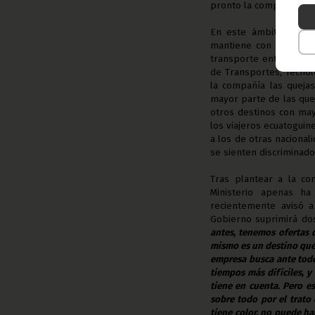
pronto la compañía pue
En este ámbito, Vicen
mantiene con la aerol
transporte entre el pa
de Transportes, Tecnol
la compañía las quejas
mayor parte de las quej
otros destinos con may
los viajeros ecuatogui
a los de otras nacional
se sienten discriminado
Tras plantear a la co
Ministerio apenas ha
recientemente avisó a
Gobierno suprimirá dos
antes, tenemos ofertas 
mismo es un destino que
empresa busca ante todo
tiempos más difíciles, y
tiene en cuenta. Pero e
sobre todo por el trato 
tiene color, no puede ha