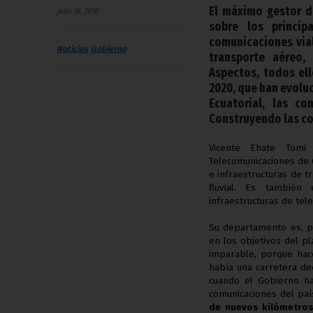
El máximo gestor d
julio 16, 2010
sobre los princip
comunicaciones vial
Noticias
Gobierno
transporte aéreo,
Aspectos, todos ell
2020, que han evolu
Ecuatorial, las c
Construyendo las co
Vicente Ehate Tomi
Telecomunicaciones de 
e infraestructuras de t
fluvial. Es también
infraestructuras de tel
Su departamento es, p
en los objetivos del p
imparable, porque hac
había una carretera de
cuando el Gobierno ha
comunicaciones del paí
de nuevos kilómetros