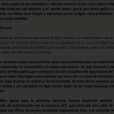
e estas quejas de sus ciudadanos. Además el precio de los vuelos Madrid-M
ndo hasta ser casi abusivo, y es mucho mayor que el que Iberia aplica a 
ndo con Iberia hace tiempo y esperamos poder arreglar estos problemas,
que tomar medidas.
futuro
ompañías telefónicas operan en el país: Getesa, con participación de u
lecom. El ministro declara que en la actualidad no es una prioridad pa
e nuevas empresas de telefonía en un país tan pequeño, pero sin emb
 mejor servicio para los clientes.
 conectar a todas las provincias, pese a los problemas, pero se están hac
 desarrollar la transmisión y la mejora del servicio. Se está llevando a ca
ino de fibra óptica que conectará a las dos ciudades más importantes del 
e en estos días llegan unos expertos que van a dar un curso de formación
s para mostrar su control y funcionamiento. Se trata de un proyecto q
 Estado y que permitirá un flujo mucho mejor en las comunicaciones ent
nta
l
”.
fibra óptica para la conexión nacional, Guinea Ecuatorial también 
ecto de comunicación con el consorcio ACE para extender otro cable de 
ropa con África. En Guinea Ecuatorial empezará en Bata, y la conexión t