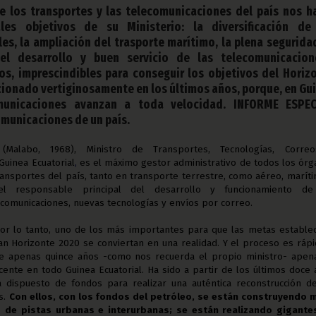
e los transportes y las telecomunicaciones del país nos h
ales objetivos de su Ministerio: la diversificación de
es, la ampliación del trasporte marítimo, la plena segurida
 el desarrollo y buen servicio de las telecomunicacio
os, imprescindibles para conseguir los objetivos del Horiz
cionado vertiginosamente en los últimos años, porque, en Gu
omunicaciones avanzan a toda velocidad. INFORME ESPEC
municaciones de un país.
 (Malabo, 1968),
Ministro de Transportes, Tecnologías, Corre
Guinea Ecuatorial
,
es el máximo gestor administrativo de todos los ór
ransportes del país, tanto en transporte terrestre, como aéreo, marít
 el responsable principal del desarrollo y funcionamiento de
ecomunicaciones, nuevas tecnologías y envíos por correo.
or lo tanto, uno de los más importantes para que las metas establec
lan Horizonte 2020 se conviertan en una realidad. Y el proceso es ráp
e apenas quince años -como nos recuerda el propio ministro- apena
cente en todo Guinea Ecuatorial. Ha sido a partir de los últimos doce
 dispuesto de fondos para realizar una auténtica reconstrucción de
s.
Con ellos, con los fondos del petróleo, se están construyendo m
 de pistas urbanas e interurbanas; se están realizando gigante