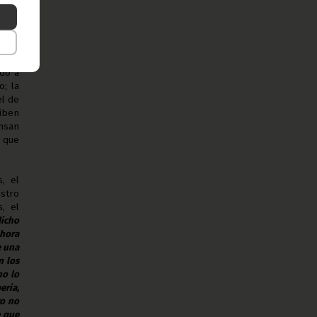
erio
o de
terio
ido a
o; la
el de
ciben
ensan
s que
, el
stro
, el
icho
ahora
e una
n los
no lo
eria,
ro no
e que