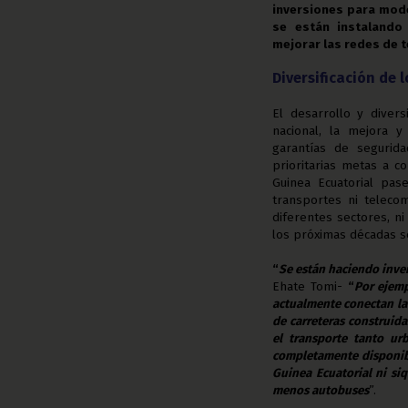
inversiones para mode
se están instalando 
mejorar las redes de t
Diversificación de 
El desarrollo y diver
nacional, la mejora y
garantías de segurida
prioritarias metas a c
Guinea Ecuatorial pa
transportes ni teleco
diferentes sectores, n
los próximas décadas s
“
Se están haciendo inver
Ehate Tomi-
“
Por ejemp
actualmente conectan la 
de carreteras construid
el transporte tanto ur
completamente disponib
Guinea Ecuatorial ni si
menos autobuses
”.