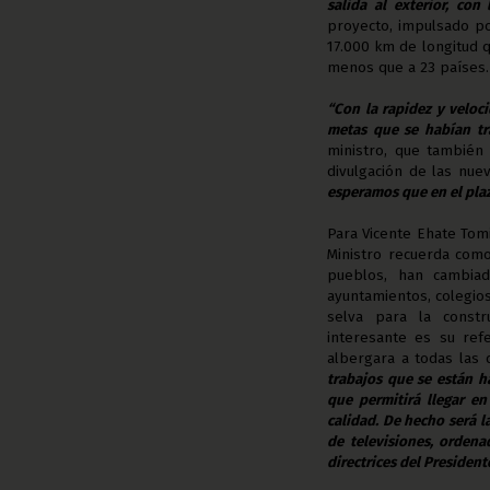
salida al exterior, con
proyecto, impulsado p
17.000 km de longitud 
menos que a 23 países.
“Con la rapidez y veloc
metas que se habían tr
ministro, que también 
divulgación de las nuev
esperamos que en el plaz
Para Vicente Ehate Tomi
Ministro recuerda com
pueblos, han cambiad
ayuntamientos, colegios
selva para la constr
interesante es su ref
albergara a todas las 
trabajos que se están h
que permitirá llegar e
calidad. De hecho será l
de televisiones, ordena
directrices del Presiden