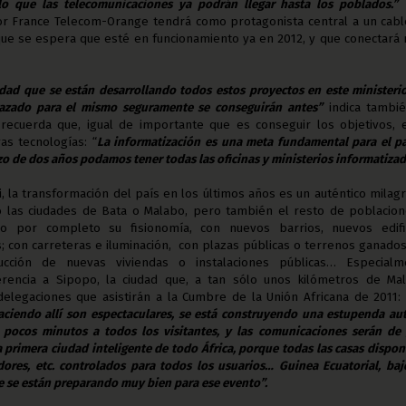
 lo que las telecomunicaciones ya podrán llegar hasta los poblados.”
or France Telecom-Orange tendrá como protagonista central a un cabl
que se espera que esté en funcionamiento ya en 2012, y que conectará
idad que se están desarrollando todos estos proyectos en este ministerio
azado para el mismo seguramente se conseguirán antes”
indica tambié
recuerda que, igual de importante que es conseguir los objetivos, 
as tecnologías: “
La informatización es una meta fundamental para el pa
o de dos años podamos tener todas las oficinas y ministerios informatizad
, la transformación del país en los últimos años es un auténtico milagr
o las ciudades de Bata o Malabo, pero también el resto de poblacion
o por completo su fisionomía, con nuevos barrios, nuevos edific
; con carreteras e iluminación, con plazas públicas o terrenos ganados
ucción de nuevas viviendas o instalaciones públicas… Especialm
erencia a Sipopo, la ciudad que, a tan sólo unos kilómetros de Mal
delegaciones que asistirán a la Cumbre de la Unión Africana de 2011:
aciendo allí son espectaculares, se está construyendo una estupenda au
n pocos minutos a todos los visitantes, y las comunicaciones serán de
a primera ciudad inteligente de todo África, porque todas las casas dispo
dores, etc. controlados para todos los usuarios… Guinea Ecuatorial, baj
te se están preparando muy bien para ese evento”.