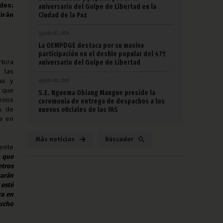
des;
aniversario del Golpe de Libertad en la
Ciudad de la Paz
irán
agosto 03, 2026
La OEMPDGE destaca por su masiva
participación en el desfile popular del 47º
aniversario del Golpe de Libertad
tura
 las
agosto 03, 2026
as y
a que
S.E. Nguema Obiang Mangue preside la
enos
ceremonia de entrega de despachos a los
nuevos oficiales de las FAS
s de
ue en
Más noticias
Búscador
cente
s que
etros
zarán
 esté
ra en
mucho